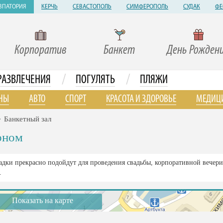
ВПАТОРИЯ
КЕРЧЬ
СЕВАСТОПОЛЬ
СИМФЕРОПОЛЬ
СУДАК
ФЕ
Корпоратив
Банкет
День Рожден
/
/
РАЗВЛЕЧЕНИЯ
ПОГУЛЯТЬ
ПЛЯЖИ
НЫ
АВТО
СПОРТ
КРАСОТА И ЗДОРОВЬЕ
МЕДИЦ
Банкетный зал
рном
адки прекрасно подойдут для проведения свадьбы, корпоративной вечер
.
Показать на карте