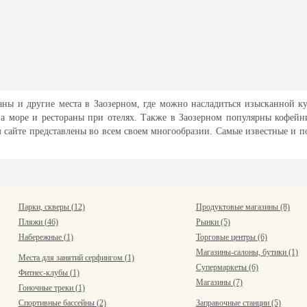
аны и другие места в Заозерном, где можно насладиться изысканной ку
на море и рестораны при отелях. Также в Заозерном популярны кофей
м сайте представлены во всем своем многообразии. Самые известные и п
Парки, скверы (12)
Продуктовые магазины (8)
Пляжи (46)
Рынки (5)
Набережные (1)
Торговые центры (6)
Магазины-салоны, бутики (1)
Места для занятий серфингом (1)
Супермаркеты (6)
Фитнес-клубы (1)
Магазины (7)
Гоночные треки (1)
Спортивные бассейны (2)
Заправочные станции (5)