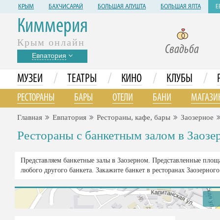
КРЫМ
БАХЧИСАРАЙ
БОЛЬШАЯ АЛУШТА
БОЛЬШАЯ ЯЛТА
Е
Киммерия
Крым онлайн
Свадьба
Евпатория
/
/
/
/
МУЗЕИ
ТЕАТРЫ
КИНО
КЛУБЫ
РЕСТОРАНЫ
БАРЫ
ОТЕЛИ
БАНИ
МАГАЗИ
Главная
Евпатория
Рестораны, кафе, бары
Заозерное
Рестораны с банкетным залом в Заозе
Представляем банкетные залы в Заозерном. Представленные площ
любого другого банкета. Закажите банкет в ресторанах Заозерного