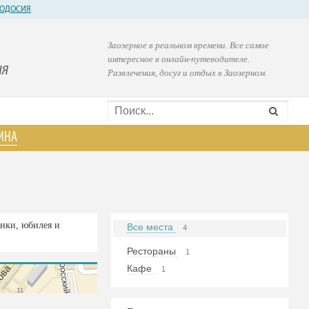
ОДОСИЯ
Заозерное в реальном времени. Все самое
интересное в онлайн-путеводителе.
ия
Развлечения, досуг и отдых в Заозерном.
ИНА
инки, юбилея и
Все места
4
Рестораны
1
Кафе
1