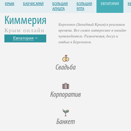
КРЫМ
БАХЧИСАРАЙ
БОЛЬШАЯ
БОЛЬШАЯ
ЕВПАТОРИЯ
К
АЛУШТА
ЯЛТА
Киммерия
Береговое (Западный Крым) в реальном
Крым онлайн
времени. Все самое интересное в онлайн-
путеводителе. Развлечения, досуг и
Евпатория
отдых в Береговом.
Свадьба
Корпоратив
Банкет