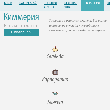
КРЫМ
БАХЧИСАРАЙ
БОЛЬШАЯ
БОЛЬШАЯ
ЕВПАТОРИЯ
К
АЛУШТА
ЯЛТА
Киммерия
Заозерное в реальном времени. Все самое
Крым онлайн
интересное в онлайн-путеводителе.
Развлечения, досуг и отдых в Заозерном.
Евпатория
Свадьба
Корпоратив
Банкет