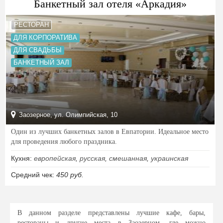
Банкетный зал отеля «Аркадия»
РЕСТОРАН
ДЛЯ КОРПОРАТИВА
ДЛЯ СВАДЬБЫ
БАНКЕТНЫЙ ЗАЛ
Заозерное, ул. Олимпийская, 10
Один из лучших банкетных залов в Евпатории. Идеальное место
для проведения любого праздника.
Кухня:
европейская
,
русская
,
смешанная
,
украинская
Средний чек:
450 руб.
В данном разделе представлены лучшие кафе, бары,
рестораны и другие места в Заозерном, где можно