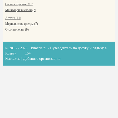
Салоны красоты (13)
Маникюрный салон (2)
Аптеки (11)
Медицинские центры (7)
Стоматология (9)
© 2013 - 2026
kimeria.ru
- Путеводитель по досугу и отдыху в
Крыму
16+
Контакты
|
Добавить организацию