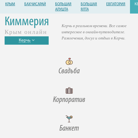
КРЫМ
БАХЧИСАРАЙ
БОЛЬШАЯ
БОЛЬШАЯ
ЕВПАТОРИЯ
К
АЛУШТА
ЯЛТА
Киммерия
Керчь в реальном времени. Все самое
Крым онлайн
интересное в онлайн-путеводителе.
Развлечения, досуг и отдых в Керчи.
Керчь
Свадьба
Корпоратив
Банкет