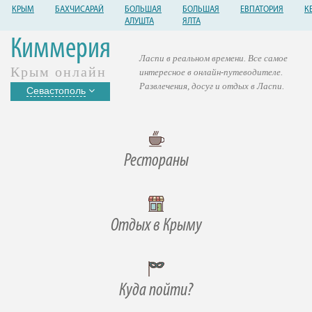
КРЫМ
БАХЧИСАРАЙ
БОЛЬШАЯ
БОЛЬШАЯ
ЕВПАТОРИЯ
К
АЛУШТА
ЯЛТА
Киммерия
Ласпи в реальном времени. Все самое
Крым онлайн
интересное в онлайн-путеводителе.
Развлечения, досуг и отдых в Ласпи.
Севастополь
Рестораны
Отдых в Крыму
Куда пойти?