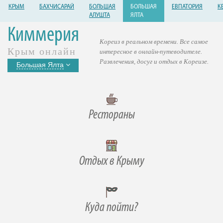
КРЫМ
БАХЧИСАРАЙ
БОЛЬШАЯ
БОЛЬШАЯ
ЕВПАТОРИЯ
К
АЛУШТА
ЯЛТА
Киммерия
Кореиз в реальном времени. Все самое
Крым онлайн
интересное в онлайн-путеводителе.
Развлечения, досуг и отдых в Кореизе.
Большая Ялта
Рестораны
Отдых в Крыму
Куда пойти?