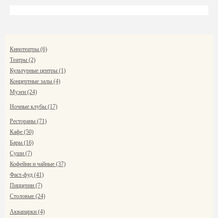
Кинотеатры (6)
Театры (2)
Культурные центры (1)
Концертные залы (4)
Музеи (24)
Ночные клубы (17)
Рестораны (71)
Кафе (50)
Бары (16)
Суши (7)
Кофейни и чайные (37)
Фаст-фуд (41)
Пиццерии (7)
Столовые (24)
Аквапарки (4)