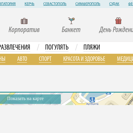
ВПАТОРИЯ
КЕРЧЬ
СЕВАСТОПОЛЬ
СИМФЕРОПОЛЬ
СУДАК
ФЕ
Корпоратив
Банкет
День Рожден
/
/
РАЗВЛЕЧЕНИЯ
ПОГУЛЯТЬ
ПЛЯЖИ
НЫ
АВТО
СПОРТ
КРАСОТА И ЗДОРОВЬЕ
МЕДИЦ
Показать на карте