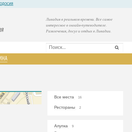
ОДОСИЯ
Ливадия в реальном времени. Все самое
интересное в онлайн-путеводителе.
ия
Развлечения, досуг и отдых в Ливадии.
ИНА
Все места
16
Рестораны
2
Алупка
9