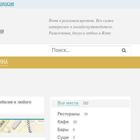
ОДОСИЯ
Ялта в реальном времени. Все самое
интересное в онлайн-путеводителе.
ия
Развлечения, досуг и отдых в Ялте.
ИНА
юбилея и любого
Все места
282
Рестораны
39
Кафе
30
Бары
8
Суши
5