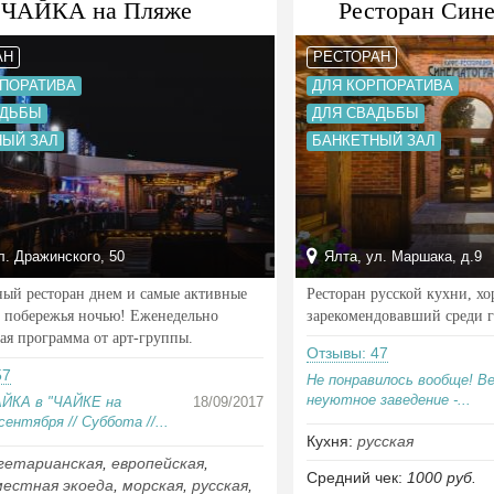
ЧАЙКА на Пляже
Ресторан Син
АН
РЕСТОРАН
РПОРАТИВА
ДЛЯ КОРПОРАТИВА
АДЬБЫ
ДЛЯ СВАДЬБЫ
НЫЙ ЗАЛ
БАНКЕТНЫЙ ЗАЛ
л. Дражинского, 50
Ялта, ул. Маршака, д.9
ый ресторан днем и самые активные
Ресторан русской кухни, хо
 побережья ночью! Еженедельно
зарекомендовавший среди г
ая программа от арт-группы.
Отзывы: 47
57
Не понравилось вообще! В
неуютное заведение -...
ЙКА в "ЧАЙКЕ на
18/09/2017
ентября // Суббота //...
Кухня:
русская
гетарианская
,
европейская
,
Средний чек:
1000 руб.
местная экоеда
,
морская
,
русская
,