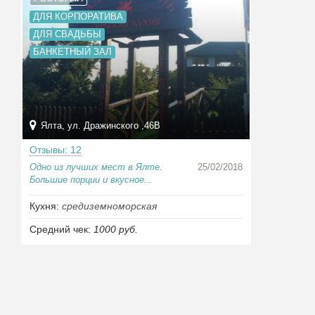
ДЛЯ КОРПОРАТИВА
ДЛЯ СВАДЬБЫ
БАНКЕТНЫЙ ЗАЛ
Ялта, ул. Дражинского ,46B
Отзывы: 12
Одно из лучших мест в Ялте.
25/02/2018
Большие порции и вкусное...
Кухня:
средиземноморская
Средний чек:
1000 руб.