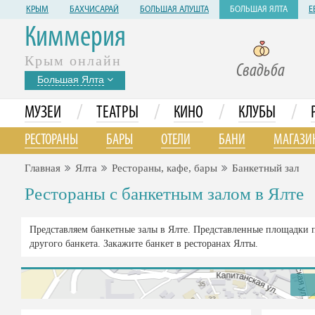
КРЫМ
БАХЧИСАРАЙ
БОЛЬШАЯ АЛУШТА
БОЛЬШАЯ ЯЛТА
Е
Киммерия
Крым онлайн
Свадьба
Большая Ялта
/
/
/
/
МУЗЕИ
ТЕАТРЫ
КИНО
КЛУБЫ
РЕСТОРАНЫ
БАРЫ
ОТЕЛИ
БАНИ
МАГАЗИ
Главная
Ялта
Рестораны, кафе, бары
Банкетный зал
Рестораны с банкетным залом в Ялте
Представляем банкетные залы в Ялте. Представленные площадки 
другого банкета. Закажите банкет в ресторанах Ялты.