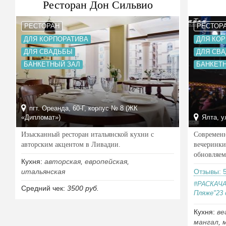
Ресторан Дон Сильвио
РЕСТОРАН
РЕСТОР
ДЛЯ КОРПОРАТИВА
ДЛЯ КО
ДЛЯ СВАДЬБЫ
ДЛЯ СВ
БАНКЕТНЫЙ ЗАЛ
БАНКЕТ
пгт. Ореанда, 60-Г, корпус № 8 (ЖК
«Дипломат»)
Ялта, у
Изысканный ресторан итальянской кухни с
Современн
авторским акцентом в Ливадии.
вечеринки
обновляем
Кухня:
авторская
,
европейская
,
итальянская
Отзывы: 
#РАСКАЧА
Средний чек:
3500 руб.
Пляже"23 с
Кухня:
ве
мангал
,