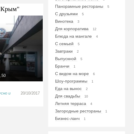
Панорамные рестораны
5
"Крым"
С друзьями
5
Винотека
3
Для корпоратива
12
Блюда на мангале
4
С семьей
5
Завтраки
2
Выпускной
5
Бранчи
1
С видом на море
6
.50
Шоу-программы
1
Еда на вынос
2
усно и
20/10/2017
Для свадьбы
10
Летняя терраса
4
Загородные рестораны
1
Бизнес-ланч
1