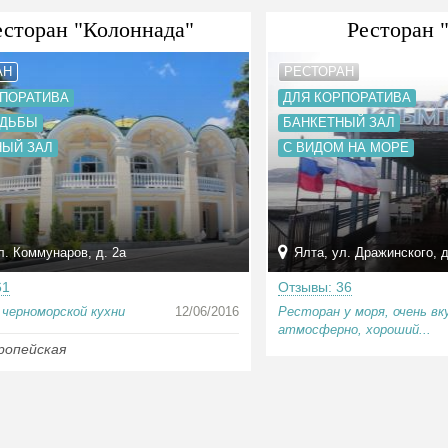
есторан "Колоннада"
Ресторан 
АН
РЕСТОРАН
РПОРАТИВА
ДЛЯ КОРПОРАТИВА
АДЬБЫ
БАНКЕТНЫЙ ЗАЛ
НЫЙ ЗАЛ
С ВИДОМ НА МОРЕ
л. Коммунаров, д. 2а
Ялта, ул. Дражинского, д
61
Отзывы: 36
черноморской кухни
12/06/2016
Ресторан у моря, очень вк
атмосферно, хороший...
ропейская