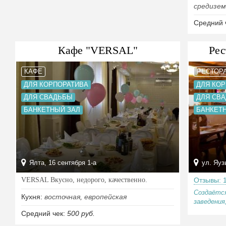
средизем
Средний 
Кафе "VERSAL"
Рес
КАФЕ
РЕСТОР
ДЛЯ КОРПОРАТИВА
ДЛЯ КО
ДЛЯ СВАДЬБЫ
ДЛЯ СВ
БАНКЕТНЫЙ ЗАЛ
БАНКЕТ
Ялта, 16 сентября 1-а
ул. Яузы
VERSAL Вкусно, недорого, качественно.
Отзывы: 
Создаётся
Кухня:
восточная
,
европейская
заведения,
Средний чек:
500 руб.