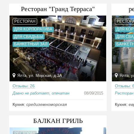
Ресторан "Гранд Терраса"
р
РЕСТОРАН
РЕСТОР
ДЛЯ КОРПОРАТИВА
ДЛЯ КО
ДЛЯ СВАДЬБЫ
ДЛЯ СВ
БАНКЕТНЫЙ ЗАЛ
БАНКЕТ
Ялта, ул. Морская, д.3А
Ялта, у
Отзывы: 26
Отзывы: 
Давно не работает, опечатан
08/09/2015
Ресторан 
Кухня:
средиземноморская
Кухня:
ев
БАЛКАН ГРИЛЬ
РЕСТОРАН