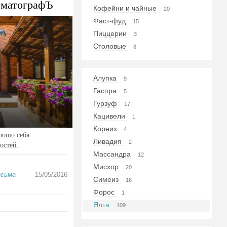
ематографЪ
Кофейни и чайные
20
Фаст-фуд
15
Пиццерии
3
Столовые
8
Алупка
9
Гаспра
5
Гурзуф
17
Кацивели
1
Кореиз
4
рошо себя
Ливадия
2
остей.
Массандра
12
Мисхор
20
есьма
15/05/2016
Симеиз
16
Форос
1
Ялта
109