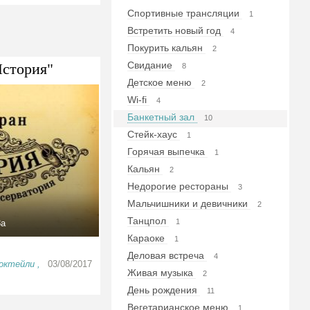
Спортивные трансляции
1
Встретить новый год
4
Покурить кальян
2
Свидание
История"
8
Детское меню
2
Wi-fi
4
Банкетный зал
10
Стейк-хаус
1
Горячая выпечка
1
Кальян
2
Недорогие рестораны
3
Мальчишники и девичники
2
Танцпол
1
3а
Караоке
1
Деловая встреча
4
октейли ,
03/08/2017
Живая музыка
2
День рождения
11
Вегетарианское меню
1