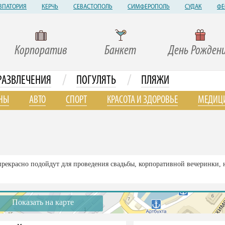
ВПАТОРИЯ
КЕРЧЬ
СЕВАСТОПОЛЬ
СИМФЕРОПОЛЬ
СУДАК
ФЕ
Корпоратив
Банкет
День Рожден
/
/
РАЗВЛЕЧЕНИЯ
ПОГУЛЯТЬ
ПЛЯЖИ
НЫ
АВТО
СПОРТ
КРАСОТА И ЗДОРОВЬЕ
МЕДИЦ
прекрасно подойдут для проведения свадьбы, корпоративной вечеринки, 
Показать на карте