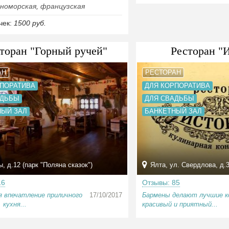
номорская
,
французская
чек:
1500 руб.
торан "Горный ручей"
Ресторан "
АН
РЕСТОРАН
РПОРАТИВА
ДЛЯ КОРПОРАТИВА
АДЬБЫ
ДЛЯ СВАДЬБЫ
НЫЙ ЗАЛ
БАНКЕТНЫЙ ЗАЛ
, д.12 (парк "Поляна сказок")
Ялта, ул. Свердлова, д.
16
Отзывы: 85
 впечатление приличного
17/10/2017
Бармены делают лучшие к
 кухня...
красивый и приятный...