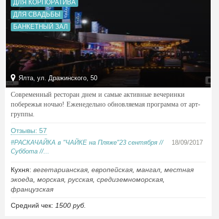
ДЛЯ КОРПОРАТИВА
ДЛЯ СВАДЬБЫ
БАНКЕТНЫЙ ЗАЛ
Ялта, ул. Дражинского, 50
Современный ресторан днем и самые активные вечеринки
побережья ночью! Еженедельно обновляемая программа от арт-
группы.
Отзывы: 57
#РАСКАЧАЙКА в "ЧАЙКЕ на Пляже"23 сентября //
18/09/2017
Суббота //...
Кухня:
вегетарианская
,
европейская
,
мангал
,
местная
экоеда
,
морская
,
русская
,
средиземноморская
,
французская
Средний чек:
1500 руб.