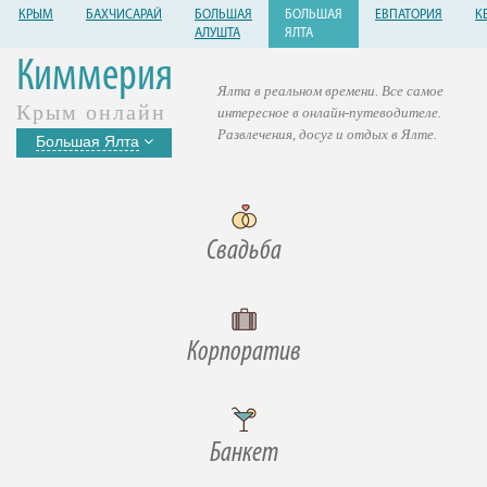
КРЫМ
БАХЧИСАРАЙ
БОЛЬШАЯ
БОЛЬШАЯ
ЕВПАТОРИЯ
К
АЛУШТА
ЯЛТА
Киммерия
Ялта в реальном времени. Все самое
Крым онлайн
интересное в онлайн-путеводителе.
Развлечения, досуг и отдых в Ялте.
Большая Ялта
Свадьба
Корпоратив
Банкет