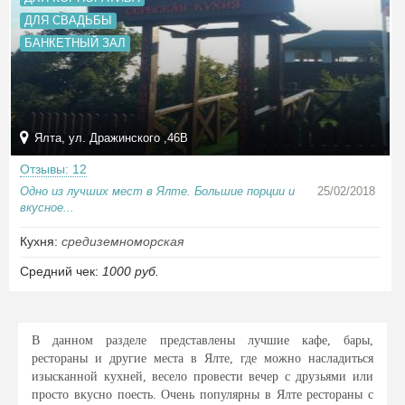
ДЛЯ СВАДЬБЫ
БАНКЕТНЫЙ ЗАЛ
Ялта, ул. Дражинского ,46B
Отзывы: 12
Одно из лучших мест в Ялте. Большие порции и
25/02/2018
вкусное...
Кухня:
средиземноморская
Средний чек:
1000 руб.
В данном разделе представлены лучшие кафе, бары,
рестораны и другие места в Ялте, где можно насладиться
изысканной кухней, весело провести вечер с друзьями или
просто вкусно поесть. Очень популярны в Ялте рестораны с