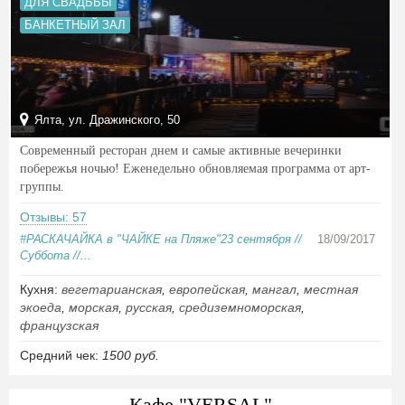
ДЛЯ СВАДЬБЫ
БАНКЕТНЫЙ ЗАЛ
Ялта, ул. Дражинского, 50
Современный ресторан днем и самые активные вечеринки
побережья ночью! Еженедельно обновляемая программа от арт-
группы.
Отзывы: 57
#РАСКАЧАЙКА в "ЧАЙКЕ на Пляже"23 сентября //
18/09/2017
Суббота //...
Кухня:
вегетарианская
,
европейская
,
мангал
,
местная
экоеда
,
морская
,
русская
,
средиземноморская
,
французская
Средний чек:
1500 руб.
Кафе "VERSAL"