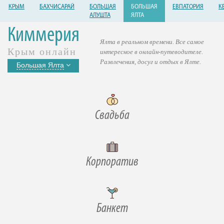
КРЫМ
БАХЧИСАРАЙ
БОЛЬШАЯ
БОЛЬШАЯ
ЕВПАТОРИЯ
К
АЛУШТА
ЯЛТА
Киммерия
Ялта в реальном времени. Все самое
Крым онлайн
интересное в онлайн-путеводителе.
Развлечения, досуг и отдых в Ялте.
Большая Ялта
Свадьба
Корпоратив
Банкет