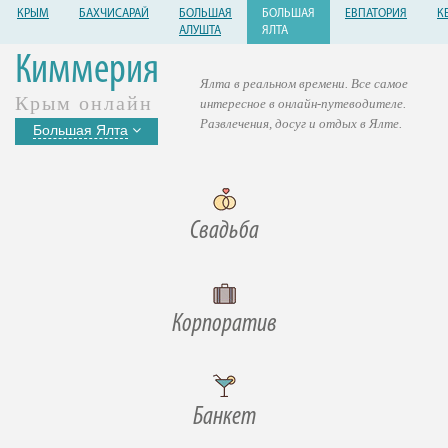
КРЫМ
БАХЧИСАРАЙ
БОЛЬШАЯ
БОЛЬШАЯ
ЕВПАТОРИЯ
К
АЛУШТА
ЯЛТА
Киммерия
Ялта в реальном времени. Все самое
Крым онлайн
интересное в онлайн-путеводителе.
Развлечения, досуг и отдых в Ялте.
Большая Ялта
Свадьба
Корпоратив
Банкет