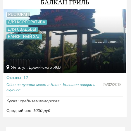
БАЛКАН ГРИЛЬ
РЕСТОРАН
ДЛЯ КОРПОРАТИВА
ДЛЯ СВАДЬБЫ
БАНКЕТНЫЙ ЗАЛ
Ялта, ул. Дражинского ,46B
Отзывы: 12
Одно из лучших мест в Ялте. Большие порции и
25/02/2018
вкусное...
Кухня:
средиземноморская
Средний чек:
1000 руб.