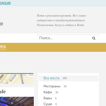
ОДОСИЯ
Ялта в реальном времени. Все самое
интересное в онлайн-путеводителе.
ия
Развлечения, досуг и отдых в Ялте.
ИНА
Все места
282
Рестораны
39
afe
Кафе
30
Бары
8
Суши
5