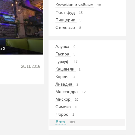
Кофейни и чайные
20
Фаст-фуд
15
Пиццерии
3
Столовые
8
Алупка
9
о 3
Гаспра
5
Гурзуф
17
20/11/2016
Кацивели
1
Кореиз
4
Ливадия
2
Массандра
12
Мисхор
20
Симеиз
16
Форос
1
Ялта
109