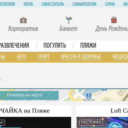
ВПАТОРИЯ
КЕРЧЬ
СЕВАСТОПОЛЬ
СИМФЕРОПОЛЬ
СУДАК
ФЕ
Корпоратив
Банкет
День Рожден
/
/
РАЗВЛЕЧЕНИЯ
ПОГУЛЯТЬ
ПЛЯЖИ
НЫ
АВТО
СПОРТ
КРАСОТА И ЗДОРОВЬЕ
МЕДИЦ
е
Показать на карте
ЧАЙКА на Пляже
Loft C
АН
РЕСТОРАН