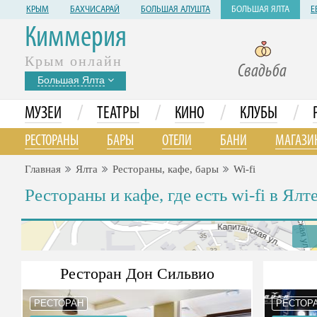
КРЫМ
БАХЧИСАРАЙ
БОЛЬШАЯ АЛУШТА
БОЛЬШАЯ ЯЛТА
Е
Киммерия
Крым онлайн
Свадьба
Большая Ялта
/
/
/
/
МУЗЕИ
ТЕАТРЫ
КИНО
КЛУБЫ
РЕСТОРАНЫ
БАРЫ
ОТЕЛИ
БАНИ
МАГАЗИ
Главная
Ялта
Рестораны, кафе, бары
Wi-fi
Рестораны и кафе, где есть wi-fi в Ялт
Ресторан Дон Сильвио
РЕСТОРАН
РЕСТОР