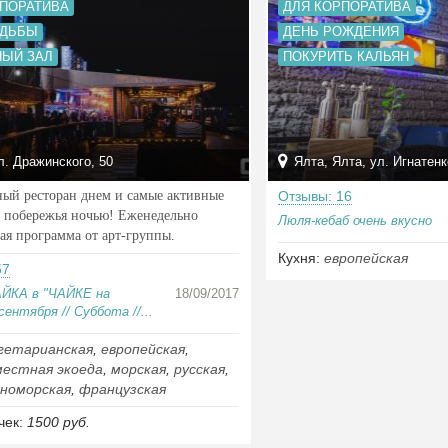
РПОРАТИВА
ДЛЯ КОРПОРАТИВА
АДЬБЫ
ДЕНЬ РОЖДЕНИЯ
НЫЙ ЗАЛ
ПОКУРИТЬ КАЛЬЯН
л. Дражинского, 50
Ялта, Ялта, ул. Игнатенк
ый ресторан днем и самые активные
Отзывы: 16
 побережья ночью! Еженедельно
Люля-кебаб очень вкусно
ая программа от арт-группы.
Кухня:
европейская
57
ЙКА в "ЧАЙКЕ на
18/09/2017
ентября // Суббота //...
гетарианская
,
европейская
,
местная экоеда
,
морская
,
русская
,
номорская
,
французская
чек:
1500 руб.