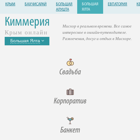
КРЫМ
БАХЧИСАРАЙ
БОЛЬШАЯ
БОЛЬШАЯ
ЕВПАТОРИЯ
К
АЛУШТА
ЯЛТА
Киммерия
Мисхор в реальном времени. Все самое
Крым онлайн
интересное в онлайн-путеводителе.
Развлечения, досуг и отдых в Мисхоре.
Большая Ялта
Свадьба
Корпоратив
Банкет