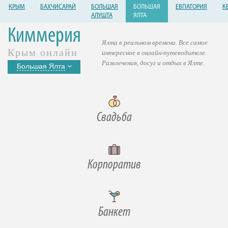
КРЫМ
БАХЧИСАРАЙ
БОЛЬШАЯ
БОЛЬШАЯ
ЕВПАТОРИЯ
К
АЛУШТА
ЯЛТА
Киммерия
Ялта в реальном времени. Все самое
Крым онлайн
интересное в онлайн-путеводителе.
Развлечения, досуг и отдых в Ялте.
Большая Ялта
Свадьба
Корпоратив
Банкет