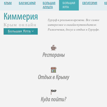
КРЫМ
БАХЧИСАРАЙ
БОЛЬШАЯ
БОЛЬШАЯ
ЕВПАТОРИЯ
К
АЛУШТА
ЯЛТА
Киммерия
Гурзуф в реальном времени. Все самое
Крым онлайн
интересное в онлайн-путеводителе.
Развлечения, досуг и отдых в Гурзуфе.
Большая Ялта
Рестораны
Отдых в Крыму
Куда пойти?