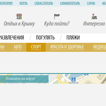
ВПАТОРИЯ
КЕРЧЬ
СЕВАСТОПОЛЬ
СИМФЕРОПОЛЬ
СУДАК
ФЕ
Отдых в Крыму
Куда пойти?
Интересно
/
/
РАЗВЛЕЧЕНИЯ
ПОГУЛЯТЬ
ПЛЯЖИ
НЫ
АВТО
СПОРТ
КРАСОТА И ЗДОРОВЬЕ
МЕДИЦ
Показать на карте