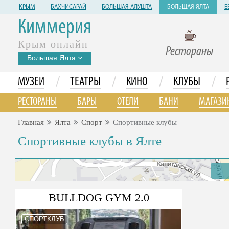
КРЫМ
БАХЧИСАРАЙ
БОЛЬШАЯ АЛУШТА
БОЛЬШАЯ ЯЛТА
Е
Киммерия
Крым онлайн
Рестораны
Большая Ялта
/
/
/
/
МУЗЕИ
ТЕАТРЫ
КИНО
КЛУБЫ
РЕСТОРАНЫ
БАРЫ
ОТЕЛИ
БАНИ
МАГАЗИ
Главная
Ялта
Спорт
Спортивные клубы
Спортивные клубы в Ялте
BULLDOG GYM 2.0
СПОРТКЛУБ