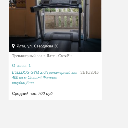
Ялта, ул. Свердлова 36
Тренажерный зал в Ялте - CrossFit
Отзывы: 1
BULLDOG GYM 2.0(Тренажерный зал
31/10/2016
400 кв.м,CrossFit,Фитнес-
студия,Free...
Средний чек:
700 руб.