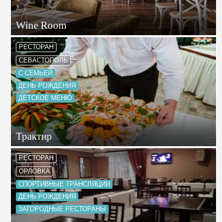
Wine Room
РЕСТОРАН
СЕВАСТОПОЛЬ
С СЕМЬЕЙ
ДЕНЬ РОЖДЕНИЯ
ДЕТСКОЕ МЕНЮ
Трактир
РЕСТОРАН
ОРЛОВКА
СПОРТИВНЫЕ ТРАНСЛЯЦИИ
ДЕНЬ РОЖДЕНИЯ
ЗАГОРОДНЫЕ РЕСТОРАНЫ