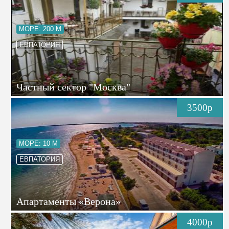
МОРЕ: 200 М
ЕВПАТОРИЯ
Частный сектор "Москва"
3500р
МОРЕ: 10 М
ЕВПАТОРИЯ
Апартаменты «Верона»
4000р