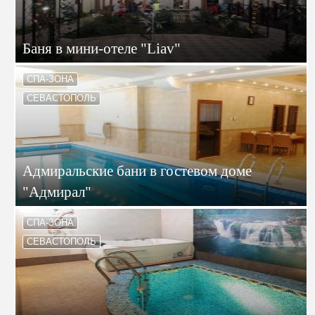
Баня в мини-отеле "Liav"
СПА-ЗОНА
СЕВАСТОПОЛЬ
Адмиральские бани в гостевом доме
"Адмирал"
СПА-ЗОНА
СЕВАСТОПОЛЬ