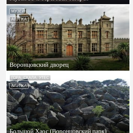
МУЗЕЙ
АЛУПКА
Воронцовский дворец
ГОРА, СКАЛА, УТЕС
АЛУПКА
Большой Хаос (Воронцовский парк)