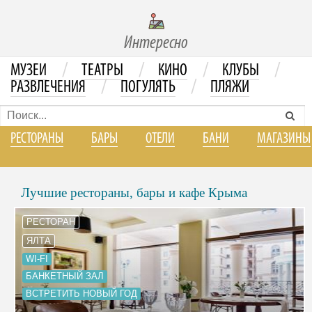
Интересно
/
/
/
/
МУЗЕИ
ТЕАТРЫ
КИНО
КЛУБЫ
/
/
РАЗВЛЕЧЕНИЯ
ПОГУЛЯТЬ
ПЛЯЖИ
РЕСТОРАНЫ
БАРЫ
ОТЕЛИ
БАНИ
МАГАЗИНЫ
Лучшие рестораны, бары и кафе Крыма
РЕСТОРАН
ЯЛТА
WI-FI
БАНКЕТНЫЙ ЗАЛ
ВСТРЕТИТЬ НОВЫЙ ГОД