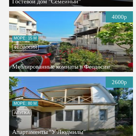
Гостевой дом "Семейный"
4000р
МОРЕ: 15 М
ФЕОДОСИЯ
Меблированные комнаты в Феодосии
2600р
МОРЕ: 80 М
АЛУПКА
Апартаменты "У Людмилы"