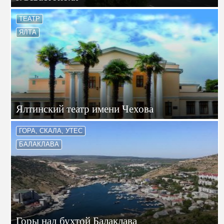
ТЕАТР
ЯЛТА
Ялтинский театр имени Чехова
ГОРА, СКАЛА, УТЕС
БАЛАКЛАВА
Горы над бухтой Балаклава