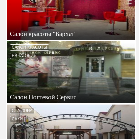
Салон красоты "Бархат"
САЛОН КРАСОТЫ
ЕВПАТОРИЯ
Салон Ногтевой Сервис
СПА-ЗОНА
САКИ