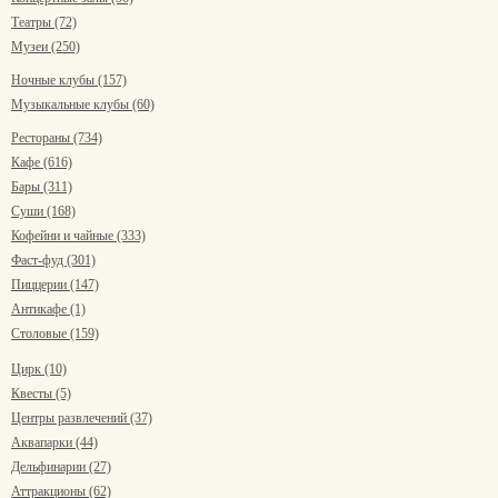
Театры (72)
Музеи (250)
Ночные клубы (157)
Музыкальные клубы (60)
Рестораны (734)
Кафе (616)
Бары (311)
Суши (168)
Кофейни и чайные (333)
Фаст-фуд (301)
Пиццерии (147)
Антикафе (1)
Столовые (159)
Цирк (10)
Квесты (5)
Центры развлечений (37)
Аквапарки (44)
Дельфинарии (27)
Аттракционы (62)