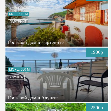
МОРЕ: 10 М
ПАРТЕНИТ
Гостевой дом в Партените
1900р
МОРЕ: 350 М
АЛУШТА
Гостевой дом в Алуште
2500р