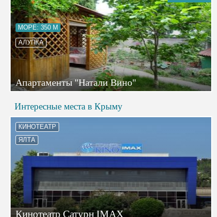
МОРЕ: 350 М
АЛУПКА
Апартаменты "Натали Вино"
Интересные места в Крыму
КИНОТЕАТР
ЯЛТА
Кинотеатр Сатурн IMAX