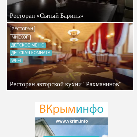
Ресторан «Сытый Баринъ»
РЕСТОРАН
МИСХОР
ДЕТСКОЕ МЕНЮ
ДЕТСКАЯ КОМНАТА
WI-FI
Ресторан авторской кухни "Рахманинов"