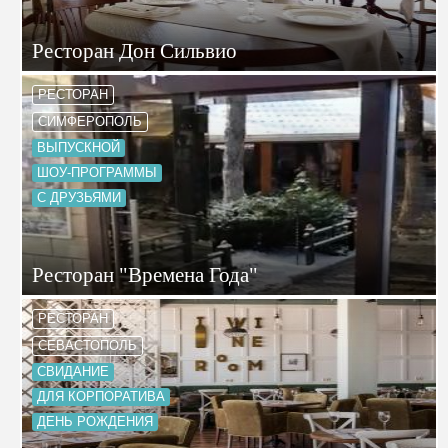
Ресторан Дон Сильвио
РЕСТОРАН
СИМФЕРОПОЛЬ
ВЫПУСКНОЙ
ШОУ-ПРОГРАММЫ
С ДРУЗЬЯМИ
Ресторан "Времена Года"
РЕСТОРАН
СЕВАСТОПОЛЬ
СВИДАНИЕ
ДЛЯ КОРПОРАТИВА
ДЕНЬ РОЖДЕНИЯ