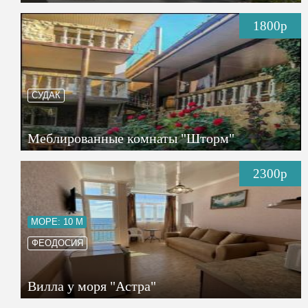
1800р
СУДАК
Меблированные комнаты "Шторм"
2300р
МОРЕ: 10 М
ФЕОДОСИЯ
Вилла у моря "Астра"