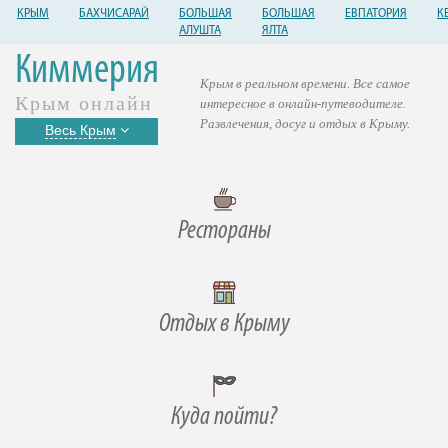
КРЫМ
БАХЧИСАРАЙ
БОЛЬШАЯ
БОЛЬШАЯ
ЕВПАТОРИЯ
К
АЛУШТА
ЯЛТА
Киммерия
Крым в реальном времени. Все самое
Крым онлайн
интересное в онлайн-путеводителе.
Развлечения, досуг и отдых в Крыму.
Весь Крым
Рестораны
Отдых в Крыму
Куда пойти?