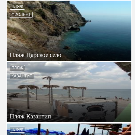
ПЛЯЖ
ФИОЛЕНТ
Пляж Царское село
ПЛЯЖ
КАЗАНТИП
Пляж Казантип
ПЛЯЖ