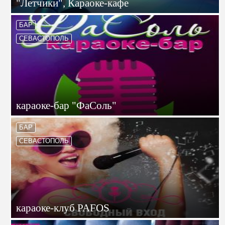
"Летчики", Караоке-кафе
БАР
СЕВАСТОПОЛЬ
караоке-бар "ФаСоль"
БАР
СЕВАСТОПОЛЬ
караоке-клуб PAFOS