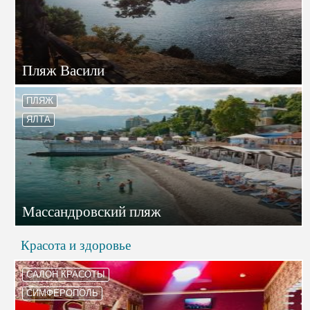
Пляж Васили
ПЛЯЖ
ЯЛТА
Массандровский пляж
Красота и здоровье
САЛОН КРАСОТЫ
СИМФЕРОПОЛЬ