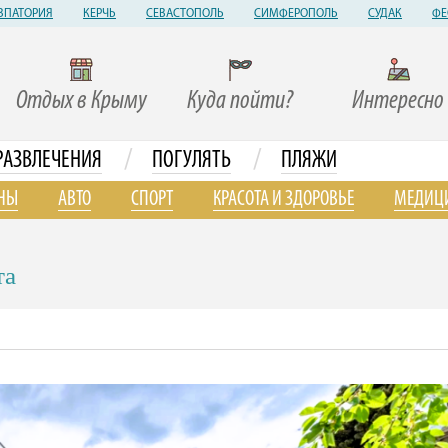
ВПАТОРИЯ
КЕРЧЬ
СЕВАСТОПОЛЬ
СИМФЕРОПОЛЬ
СУДАК
ФЕ
Отдых в Крыму
Куда пойти?
Интересно
/
/
РАЗВЛЕЧЕНИЯ
ПОГУЛЯТЬ
ПЛЯЖИ
НЫ
АВТО
СПОРТ
КРАСОТА И ЗДОРОВЬЕ
МЕДИЦ
та