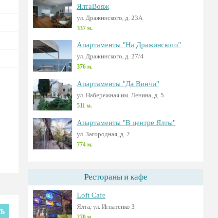
ЯлтаВояж
ул. Дражинского, д. 23А
337 м.
Апартаменты "На Дражинского"
ул. Дражинского, д. 27/4
376 м.
Апартаменты "Да Винчи"
ул. Набережная им. Ленина, д. 5
511 м.
Апартаменты "В центре Ялты"
ул. Загородная, д. 2
774 м.
Рестораны и кафе
Loft Cafe
Ялта, ул. Игнатенко 3
ТЬ
270 м.