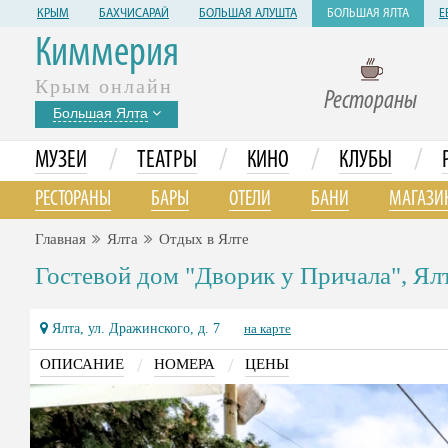
КРЫМ
БАХЧИСАРАЙ
БОЛЬШАЯ АЛУШТА
БОЛЬШАЯ ЯЛТА
Е
Киммерия
Крым онлайн
Рестораны
Большая Ялта
/
/
/
/
МУЗЕИ
ТЕАТРЫ
КИНО
КЛУБЫ
РЕСТОРАНЫ
БАРЫ
ОТЕЛИ
БАНИ
МАГАЗИ
Главная
Ялта
Отдых в Ялте
Гоcтевoй дoм "Дворик у Причала", Ял
Ялта, ул. Дражинского, д. 7
на карте
/
/
ОПИСАНИЕ
НОМЕРА
ЦЕНЫ