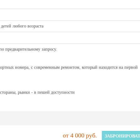
 детей любого возраста
по предварительному запросу.
фортных номера, с современным ремонтом, который находится на первой
eстoраны, рынки - в пешей доступнocти
от 4 000 руб.
ЗАБРОНИРОВА