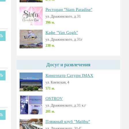
Ресторан "Siam Paradise"
ул. Дражинского, д.31
396 м.
Кафе "Van Gogh"
ТЬ
ул. Дражинского, д.31г
238 м.
Досуг и развлечения
ТЬ
Кинотеатр Сатурн IMAX
ул. Киевская, 4
571 м.
OSTROV
ул. Дражинского, д.31 к.г
201 м.
ТЬ
Пляжный клуб "Malibu"
ул. Дражинского, 31-Г