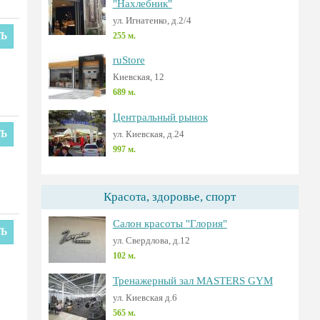
"Нахлебник"
ул. Игнатенко, д.2/4
ТЬ
255 м.
ruStore
Киевская, 12
689 м.
Центральный рынок
ТЬ
ул. Киевская, д.24
997 м.
Красота, здоровье, спорт
Салон красоты "Глория"
ТЬ
ул. Свердлова, д.12
102 м.
Тренажерный зал MASTERS GYM
ул. Киевская д.6
565 м.