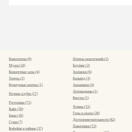
Кинотеатры (6)
Центры развлечений (2)
Музеи (24)
Боулинг (2)
Концертные залы (4)
Зоопарки (6)
Театры (2)
Бильярд (3)
Культурные центры (1)
Аквапарки (4)
Аттракционы (1)
Ночные клубы (17)
Квесты (1)
Рестораны (71)
Храмы (15)
Кафе (50)
Горы и скалы (28)
Бары (16)
Достопримечательности (82)
Суши (7)
Памятники (13)
Кофейни и чайные (37)