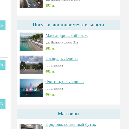
397 м.
Погулки, достопримечательности
ТЬ
Массандровский пляж
ул. Дражинского 31г
281 м.
Площадь Ленина
ТЬ
пл. Ленина
401 м.
Фонтан, пл. Ленина.
пл. Ленина
464 м.
ТЬ
Магазины
Продовольственный бутик