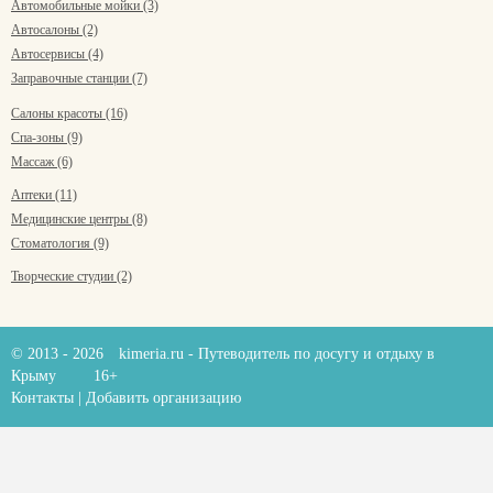
Автомобильные мойки (3)
Автосалоны (2)
Автосервисы (4)
Заправочные станции (7)
Салоны красоты (16)
Спа-зоны (9)
Массаж (6)
Аптеки (11)
Медицинские центры (8)
Стоматология (9)
Творческие студии (2)
© 2013 - 2026
kimeria.ru
- Путеводитель по досугу и отдыху в
Крыму
16+
Контакты
|
Добавить организацию