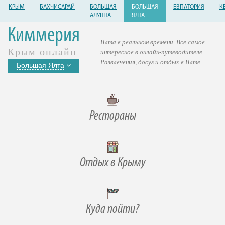
КРЫМ
БАХЧИСАРАЙ
БОЛЬШАЯ
БОЛЬШАЯ
ЕВПАТОРИЯ
К
АЛУШТА
ЯЛТА
Киммерия
Ялта в реальном времени. Все самое
Крым онлайн
интересное в онлайн-путеводителе.
Развлечения, досуг и отдых в Ялте.
Большая Ялта
Рестораны
Отдых в Крыму
Куда пойти?