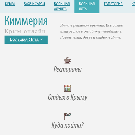
КРЫМ
БАХЧИСАРАЙ
БОЛЬШАЯ
БОЛЬШАЯ
ЕВПАТОРИЯ
К
АЛУШТА
ЯЛТА
Киммерия
Ялта в реальном времени. Все самое
Крым онлайн
интересное в онлайн-путеводителе.
Развлечения, досуг и отдых в Ялте.
Большая Ялта
Рестораны
Отдых в Крыму
Куда пойти?