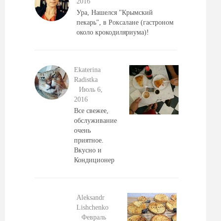
2016
Ура, Нашелся "Крымский
пекарь", в Роксалане (гастроном
около крокодиляриума)!
Ekaterina
Radistka
Июль 6,
2016
Все свежее,
обслуживание
очень
приятное.
Вкусно и
Кондиционер
Aleksandr
Lishchenko
Февраль