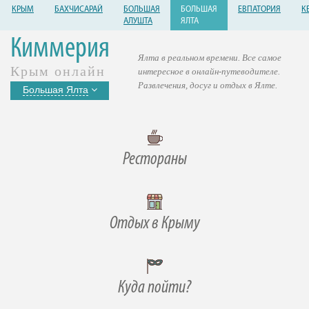
КРЫМ
БАХЧИСАРАЙ
БОЛЬШАЯ
БОЛЬШАЯ
ЕВПАТОРИЯ
К
АЛУШТА
ЯЛТА
Киммерия
Ялта в реальном времени. Все самое
Крым онлайн
интересное в онлайн-путеводителе.
Развлечения, досуг и отдых в Ялте.
Большая Ялта
Рестораны
Отдых в Крыму
Куда пойти?