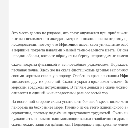
Это место далеко не рядовое, что сразу ощущается при приближе
высота составляет сто двадцать метров и похожа она на огромную
исследователи, потому что
Ифигения
имеет свои уникальные осо
а вершина покрыта навалами камней тёмно-зелёного цвета. От ска
нередки обвалы, которые образуют на берегу непроходимые камен
Скала покрыта фисташкой и вечнозелёным редколесьем. Поражает, 
песчаная почва. Здесь же на скале фисташковые деревья выполняю
своими корнями скальную породу. Особенно красивы склоны
Ифи
множество других растений. Склоны укрыты ярко-золотистыми, б
морским воздухом потрясающие. В тёплые деньки на скале можно 
сливается в единый жизнерадостный разноголосый хор.
На восточной стороне скалы установлен большой крест, возле кот
панорама на бескрайнее море. Именно из-за этого живописного в
серпантина, поэтому подъём не представляет трудностей. Очень и
вулканического камня, напоминающие клыки озлобленного дракона
скалы можно заняться дайвингом. Подводные виды здесь не мене