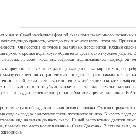
нии к нему. Своей необычной формой скала привлекает многочисленных 
, неприступную крепость, которую так и хочется взять штурмом. Приезжа
бенности. Она состоит из туфов и различных порфиритов. Южные склоны
лы прямо к кромке воды круто обрывается достаточно глубокое ущелье. В
ные хаосы, а в воде – красивые островки, поднимающиеся над водной по
как прямо на голых камнях растёт дикая фисташка, корням которой треб
т задачу естественного ограничителя и предотвращают обвалы, крепко ох
гении
весной, когда цветёт жасмин, вязель, дубровник, гвоздика, чабрец
ело-розовыми, нежно-голубыми коврами. Цветочные ароматы, смешанные
услышать чудесное пение птиц и однообразное стрекотание цикад. Всё э
орого имеется необорудованная смотровая площадка. Отсюда отрывается 
ида сюда ежегодно приезжают сотни путешественников. К кресту ведёт д
нтересен вид на западную часть скалы. На ней расположены десятки пико
, поэтому это место носит название «Скала Дракона». В летние дни у 
е живописны.