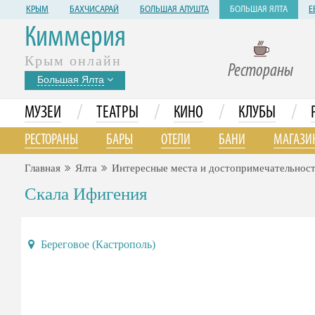
КРЫМ
БАХЧИСАРАЙ
БОЛЬШАЯ АЛУШТА
БОЛЬШАЯ ЯЛТА
Е
Киммерия
Крым онлайн
Рестораны
Большая Ялта
/
/
/
/
МУЗЕИ
ТЕАТРЫ
КИНО
КЛУБЫ
РЕСТОРАНЫ
БАРЫ
ОТЕЛИ
БАНИ
МАГАЗИ
Главная
Ялта
Интересные места и достопримечательнос
Скала Ифигения
Береговое (Кастрополь)