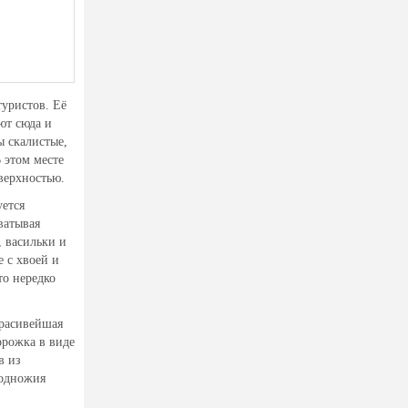
туристов. Её
ют сюда и
 скалистые,
 этом месте
верхностью.
уется
ватывая
, васильки и
 с хвоей и
то нередко
красивейшая
орожка в виде
в из
подножия