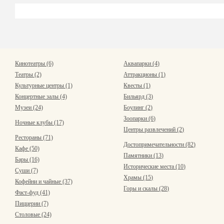
Кинотеатры (6)
Аквапарки (4)
Театры (2)
Аттракционы (1)
Культурные центры (1)
Квесты (1)
Концертные залы (4)
Бильярд (3)
Музеи (24)
Боулинг (2)
Зоопарки (6)
Ночные клубы (17)
Центры развлечений (2)
Рестораны (71)
Достопримечательности (82)
Кафе (50)
Памятники (13)
Бары (16)
Исторические места (10)
Суши (7)
Храмы (15)
Кофейни и чайные (37)
Горы и скалы (28)
Фаст-фуд (41)
Пиццерии (7)
Столовые (24)