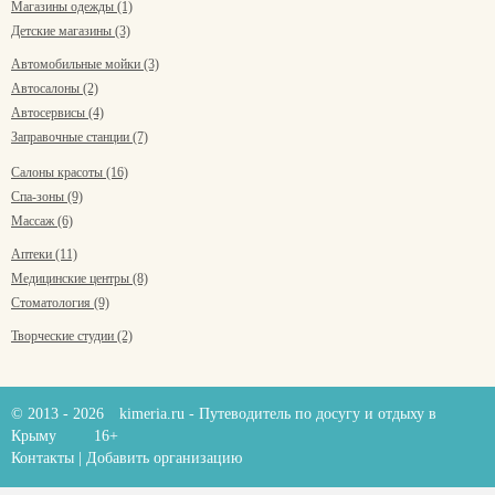
Магазины одежды (1)
Детские магазины (3)
Автомобильные мойки (3)
Автосалоны (2)
Автосервисы (4)
Заправочные станции (7)
Салоны красоты (16)
Спа-зоны (9)
Массаж (6)
Аптеки (11)
Медицинские центры (8)
Стоматология (9)
Творческие студии (2)
© 2013 - 2026
kimeria.ru
- Путеводитель по досугу и отдыху в
Крыму
16+
Контакты
|
Добавить организацию