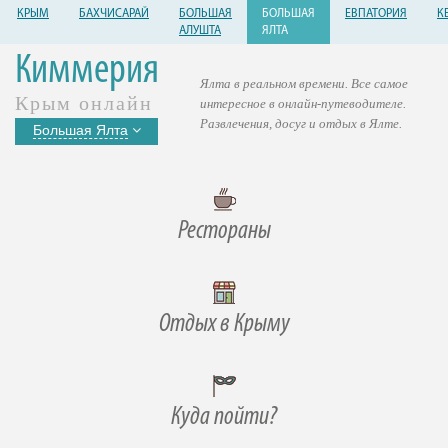
КРЫМ
БАХЧИСАРАЙ
БОЛЬШАЯ
БОЛЬШАЯ
ЕВПАТОРИЯ
К
АЛУШТА
ЯЛТА
Киммерия
Ялта в реальном времени. Все самое
Крым онлайн
интересное в онлайн-путеводителе.
Развлечения, досуг и отдых в Ялте.
Большая Ялта
Рестораны
Отдых в Крыму
Куда пойти?