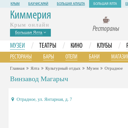
КРЫМ
БАХЧИСАРАЙ
БОЛЬШАЯ АЛУШТА
БОЛЬШАЯ ЯЛТА
Е
Киммерия
Крым онлайн
Рестораны
Большая Ялта
/
/
/
/
МУЗЕИ
ТЕАТРЫ
КИНО
КЛУБЫ
РЕСТОРАНЫ
БАРЫ
ОТЕЛИ
БАНИ
МАГАЗИ
Главная
Ялта
Культурный отдых
Музеи
Отрадное
Винзавод Магарыч
Отрадное, ул. Янтарная, д. 7