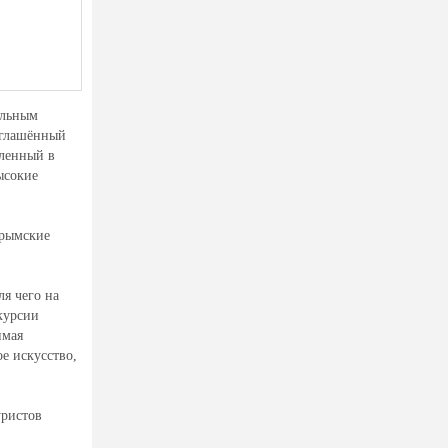
альным
иглашённый
вленный в
ысокие
крымские
ля чего на
курсии
имая
е искусство,
уристов