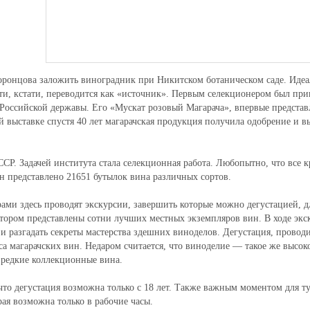
оронцова заложить виноградник при Никитском ботаническом саде. Иде
сти, кстати, переводится как «источник». Первым селекционером был пр
 Российской державы. Его «Мускат розовый Магарача», впервые предста
ой выставке спустя 40 лет магарачская продукция получила одобрение и в
Р. Задачей института стала селекционная работа. Любопытно, что все 
ин представлено 21651 бутылок вина различных сортов.
ами здесь проводят экскурсии, завершить которые можно дегустацией, д
отором представлены сотни лучших местных экземпляров вин. В ходе экс
и разгадать секреты мастерства здешних виноделов. Дегустация, провод
 магарачских вин. Недаром считается, что виноделие — такое же высоко
 редкие коллекционные вина.
 что дегустация возможна только с 18 лет. Также важным моментом для т
орая возможна только в рабочие часы.