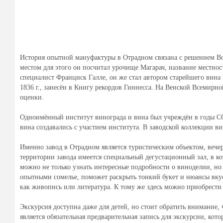
История опытной мануфактуры в Отрадном связана с решением В
местом для этого он посчитал урочище Магарач, название местно
специалист Франциск Галле, он же стал автором старейшего вина
1836 г., занесён в Книгу рекордов Гиннесса. На Венской Всемирн
оценки.
Одноимённый институт винограда и вина был учреждён в годы ССС
вина создавались с участием института. В заводской коллекции в
Именно завод в Отрадном является туристическим объектом, вечер
территории завода имеется специальный дегустационный зал, в к
можно не только узнать интересные подробности о виноделии, но 
опытными сомелье, поможет раскрыть тонкий букет и нюансы вкуса
как живопись или литература. К тому же здесь можно приобрести
Экскурсия доступна даже для детей, но стоит обратить внимание,
является обязательная предварительная запись для экскурсии, кот