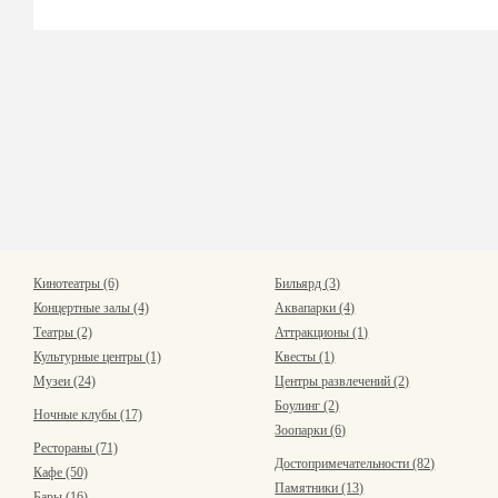
Кинотеатры (6)
Бильярд (3)
Концертные залы (4)
Аквапарки (4)
Театры (2)
Аттракционы (1)
Культурные центры (1)
Квесты (1)
Музеи (24)
Центры развлечений (2)
Боулинг (2)
Ночные клубы (17)
Зоопарки (6)
Рестораны (71)
Достопримечательности (82)
Кафе (50)
Памятники (13)
Бары (16)