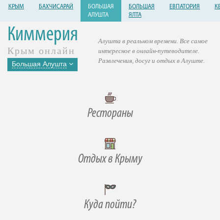
КРЫМ
БАХЧИСАРАЙ
БОЛЬШАЯ
БОЛЬШАЯ
ЕВПАТОРИЯ
К
АЛУШТА
ЯЛТА
Киммерия
Алушта в реальном времени. Все самое
Крым онлайн
интересное в онлайн-путеводителе.
Развлечения, досуг и отдых в Алуште.
Большая Алушта
Рестораны
Отдых в Крыму
Куда пойти?