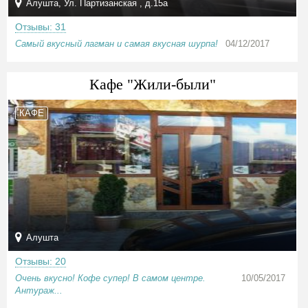
Алушта, Ул. Партизанская , д.15а
Отзывы: 31
Самый вкусный лагман и самая вкусная шурпа!
04/12/2017
Кафе "Жили-были"
КАФЕ
Алушта
Отзывы: 20
Очень вкусно! Кофе супер! В самом центре.
10/05/2017
Антураж...