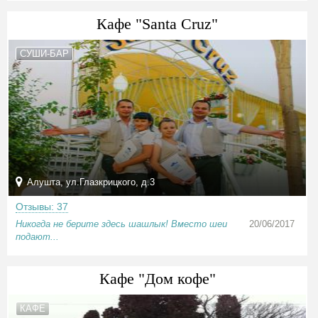
Кафе "Santa Cruz"
СУШИ-БАР
Алушта, ул.Глазкрицкого, д.3
Отзывы: 37
Никогда не берите здесь шашлык! Вместо шеи
20/06/2017
подают...
Кафе "Дом кофе"
КАФЕ