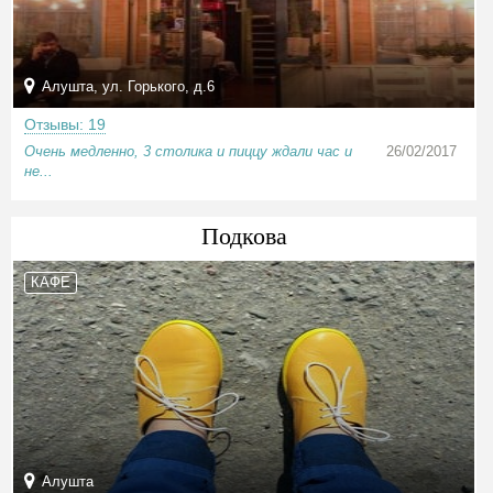
Алушта, ул. Горького, д.6
Отзывы: 19
Очень медленно, 3 столика и пиццу ждали час и
26/02/2017
не...
Подкова
КАФЕ
Алушта