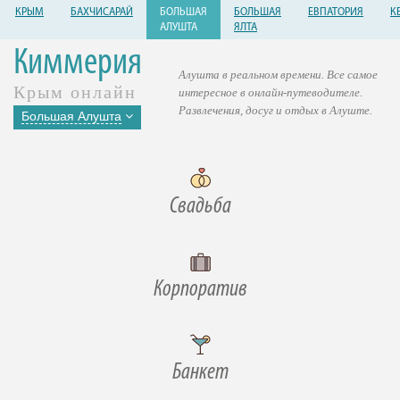
КРЫМ
БАХЧИСАРАЙ
БОЛЬШАЯ
БОЛЬШАЯ
ЕВПАТОРИЯ
К
АЛУШТА
ЯЛТА
Киммерия
Алушта в реальном времени. Все самое
Крым онлайн
интересное в онлайн-путеводителе.
Развлечения, досуг и отдых в Алуште.
Большая Алушта
Свадьба
Корпоратив
Банкет