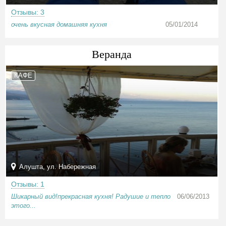
Отзывы: 3
очень вкусная домашняя кухня
05/01/2014
Веранда
КАФЕ
Алушта, ул. Набережная
Отзывы: 1
Шикарный вид!прекрасная кухня! Радушие и тепло
06/06/2013
этого...