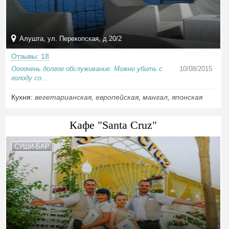
Алушта, ул. Перекопская, д.20/2
Отзывы: 18
Оооочень долгое обслуживание. Можно убить с
10/08/2015
голоду со...
Кухня:
вегетарианская
,
европейская
,
мангал
,
японская
Кафе "Santa Cruz"
СУШИ-БАР