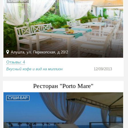
СУШИ-БАР
Алушта, ул. Перекопская, д.20/2
Отзывы: 4
Вкусный кофе и вид на миллион
12/09/2013
Ресторан "Porto Mare"
СУШИ-БАР