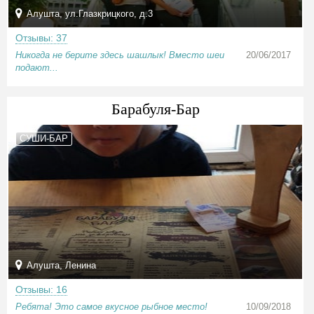
Алушта, ул.Глазкрицкого, д.3
Отзывы: 37
Никогда не берите здесь шашлык! Вместо шеи
20/06/2017
подают...
Барабуля-Бар
СУШИ-БАР
Алушта, Ленина
Отзывы: 16
Ребята! Это самое вкусное рыбное место!
10/09/2018