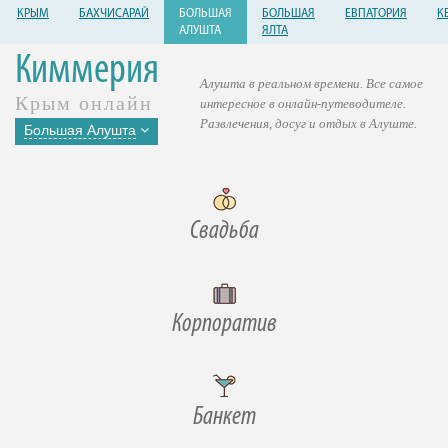
КРЫМ
БАХЧИСАРАЙ
БОЛЬШАЯ
БОЛЬШАЯ
ЕВПАТОРИЯ
К
АЛУШТА
ЯЛТА
Киммерия
Алушта в реальном времени. Все самое
Крым онлайн
интересное в онлайн-путеводителе.
Развлечения, досуг и отдых в Алуште.
Большая Алушта
Свадьба
Корпоратив
Банкет