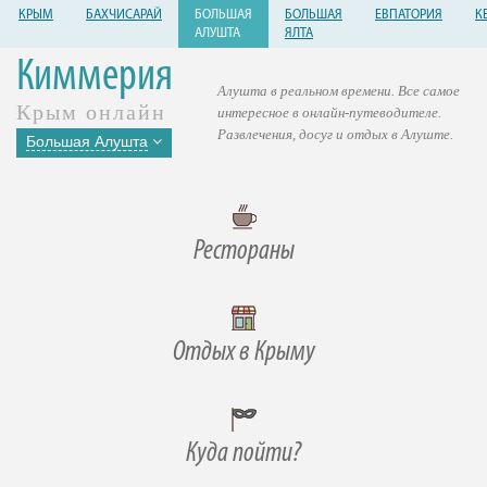
КРЫМ
БАХЧИСАРАЙ
БОЛЬШАЯ
БОЛЬШАЯ
ЕВПАТОРИЯ
К
АЛУШТА
ЯЛТА
Киммерия
Алушта в реальном времени. Все самое
Крым онлайн
интересное в онлайн-путеводителе.
Развлечения, досуг и отдых в Алуште.
Большая Алушта
Рестораны
Отдых в Крыму
Куда пойти?