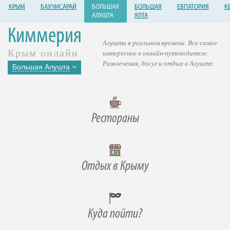
КРЫМ
БАХЧИСАРАЙ
БОЛЬШАЯ
БОЛЬШАЯ
ЕВПАТОРИЯ
К
АЛУШТА
ЯЛТА
Киммерия
Алушта в реальном времени. Все самое
Крым онлайн
интересное в онлайн-путеводителе.
Развлечения, досуг и отдых в Алуште.
Большая Алушта
Рестораны
Отдых в Крыму
Куда пойти?