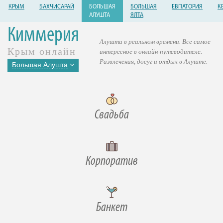
КРЫМ
БАХЧИСАРАЙ
БОЛЬШАЯ
БОЛЬШАЯ
ЕВПАТОРИЯ
К
АЛУШТА
ЯЛТА
Киммерия
Алушта в реальном времени. Все самое
Крым онлайн
интересное в онлайн-путеводителе.
Развлечения, досуг и отдых в Алуште.
Большая Алушта
Свадьба
Корпоратив
Банкет