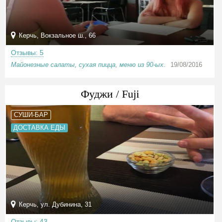
Керчь, Вокзальное ш., 66
Отзывы: 5
Майонезные салаты, сухая пицца, меню из 90-ых.
19/08/2016
Фуджи / Fuji
СУШИ-БАР
ДОСТАВКА ЕДЫ
Керчь, ул. Дубинина, 31
Отзывы: 43