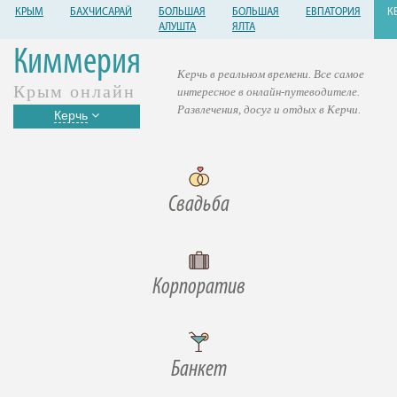
КРЫМ
БАХЧИСАРАЙ
БОЛЬШАЯ
БОЛЬШАЯ
ЕВПАТОРИЯ
К
АЛУШТА
ЯЛТА
Киммерия
Керчь в реальном времени. Все самое
Крым онлайн
интересное в онлайн-путеводителе.
Развлечения, досуг и отдых в Керчи.
Керчь
Свадьба
Корпоратив
Банкет