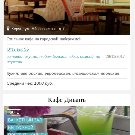
Керчь, ул. Айвазовского, д.7
Стильное кафе на городской набережной.
Отзывы: 96
готовят вкусно, любим бывать здесь семьей. но
29/11/2017
неужели...
Кухня:
авторская
,
европейская
,
итальянская
,
японская
Средний чек:
1000 руб.
Кафе Диванъ
КАФЕ
БАНКЕТНЫЙ ЗАЛ
ВЫПУСКНОЙ