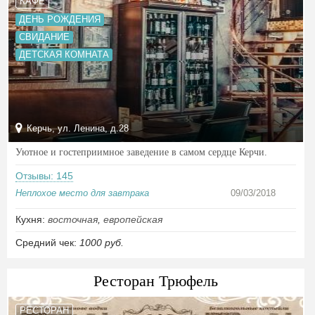
КАФЕ
ДЕНЬ РОЖДЕНИЯ
СВИДАНИЕ
ДЕТСКАЯ КОМНАТА
Керчь, ул. Ленина, д.28
Уютное и гостеприимное заведение в самом сердце Керчи.
Отзывы: 145
Неплохое место для завтрака
09/03/2018
Кухня:
восточная
,
европейская
Средний чек:
1000 руб.
Ресторан Трюфель
РЕСТОРАН