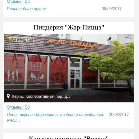
Отзывы: 23
Раньше было лучше.
08/09/2017
Пиццерия "Жар-Пицца"
ПИЦЦЕРИЯ
Керчь, Кооперативный пер.,д.3
Отзывы: 58
Очень вкусная Маргарита, вообще я не любитель
20/04/2017
этой...
Караоке-ресторан "Велюр"