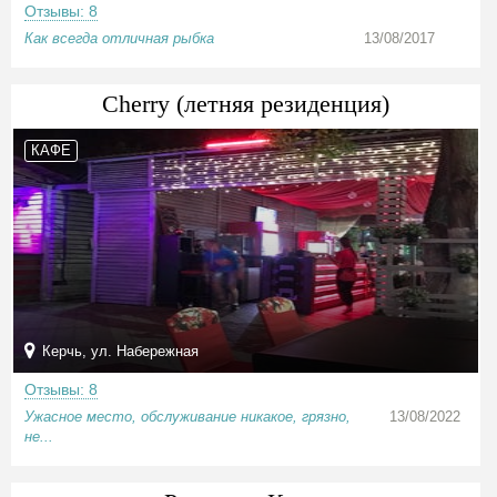
Отзывы: 8
Как всегда отличная рыбка
13/08/2017
Cherry (летняя резиденция)
КАФЕ
Керчь, ул. Набережная
Отзывы: 8
Ужасное место, обслуживание никакое, грязно,
13/08/2022
не...