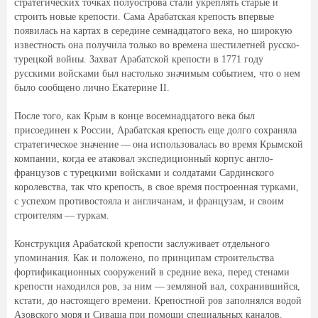
стратегических точках полуострова стали укреплять старые и
строить новые крепости. Сама Арабатская крепость впервые
появилась на картах в середине семнадцатого века, но широкую
известность она получила только во времена шестилетней русско-
турецкой войны. Захват Арабатской крепости в 1771 году
русскими войсками был настолько значимым событием, что о нем
было сообщено лично Екатерине II.
После того, как Крым в конце восемнадцатого века был
присоединен к России, Арабатская крепость еще долго сохраняла
стратегическое значение — она использовалась во время Крымской
компании, когда ее атаковал экспедиционный корпус англо-
французов с турецкими войсками и солдатами Сардинского
королевства, так что крепость, в свое время построенная турками,
с успехом противостояла и англичанам, и французам, и своим
строителям — туркам.
Конструкция Арабатской крепости заслуживает отдельного
упоминания. Как и положено, по принципам строительства
фортификационных сооружений в средние века, перед стенами
крепости находился ров, за ним — земляной вал, сохранившийся,
кстати, до настоящего времени. Крепостной ров заполнялся водой
Азовского моря и Сиваша при помощи специальных каналов.