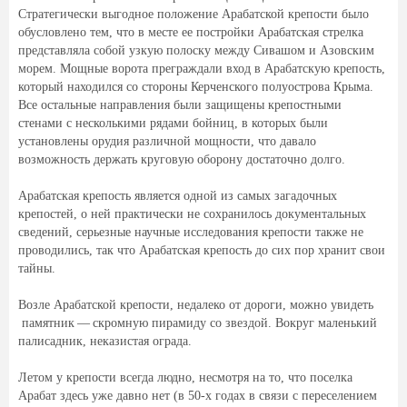
Стратегически выгодное положение Арабатской крепости было
обусловлено тем, что в месте ее постройки Арабатская стрелка
представляла собой узкую полоску между Сивашом и Азовским
морем. Мощные ворота преграждали вход в Арабатскую крепость,
который находился со стороны Керченского полуострова Крыма.
Все остальные направления были защищены крепостными
стенами с несколькими рядами бойниц, в которых были
установлены орудия различной мощности, что давало
возможность держать круговую оборону достаточно долго.
Арабатская крепость является одной из самых загадочных
крепостей, о ней практически не сохранилось документальных
сведений, серьезные научные исследования крепости также не
проводились, так что Арабатская крепость до сих пор хранит свои
тайны.
Возле Арабатской крепости, недалеко от дороги, можно увидеть
памятник — скромную пирамиду со звездой. Вокруг маленький
палисадник, неказистая ограда.
Летом у крепости всегда людно, несмотря на то, что поселка
Арабат здесь уже давно нет (в 50-х годах в связи с переселением