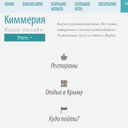
КРЫМ
БАХЧИСАРАЙ
БОЛЬШАЯ
БОЛЬШАЯ
ЕВПАТОРИЯ
К
АЛУШТА
ЯЛТА
Киммерия
Керчь в реальном времени. Все самое
Крым онлайн
интересное в онлайн-путеводителе.
Развлечения, досуг и отдых в Керчи.
Керчь
Рестораны
Отдых в Крыму
Куда пойти?