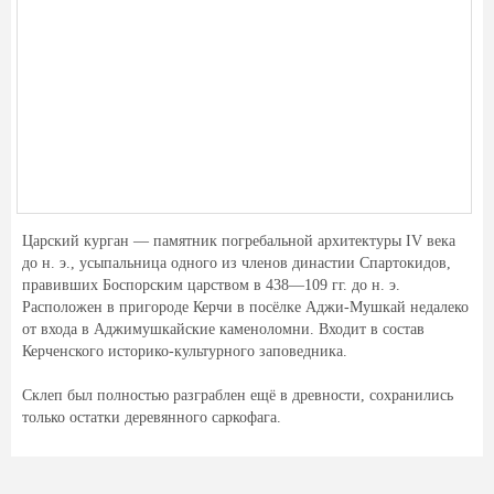
Царский курган — памятник погребальной архитектуры IV века
до н. э., усыпальница одного из членов династии Спартокидов,
правивших Боспорским царством в 438—109 гг. до н. э.
Расположен в пригороде Керчи в посёлке Аджи-Мушкай недалеко
от входа в Аджимушкайские каменоломни. Входит в состав
Керченского историко-культурного заповедника.
Склеп был полностью разграблен ещё в древности, сохранились
только остатки деревянного саркофага.