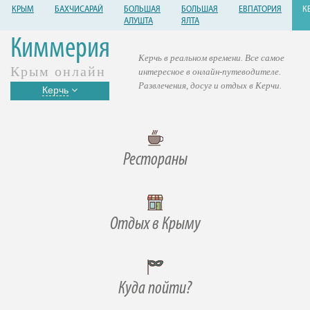
КРЫМ
БАХЧИСАРАЙ
БОЛЬШАЯ
БОЛЬШАЯ
ЕВПАТОРИЯ
К
АЛУШТА
ЯЛТА
Киммерия
Керчь в реальном времени. Все самое
Крым онлайн
интересное в онлайн-путеводителе.
Развлечения, досуг и отдых в Керчи.
Керчь
Рестораны
Отдых в Крыму
Куда пойти?