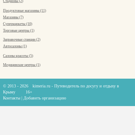
Стадионы (2)
Продуктовые магазины (11)
Магазины (7)
Супермаркеты (10)
Торговые центры (1)
Заправочные станции (2)
Автосалоны (1)
Салоны красоты (5)
Медицинские центры (1)
© 2013 - 2026
kimeria.ru
- Путеводитель по досугу и отдыху в
Крыму
16+
Контакты
|
Добавить организацию