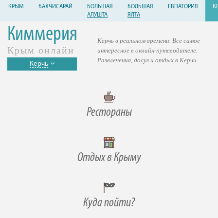
КРЫМ
БАХЧИСАРАЙ
БОЛЬШАЯ
БОЛЬШАЯ
ЕВПАТОРИЯ
К
АЛУШТА
ЯЛТА
Киммерия
Керчь в реальном времени. Все самое
Крым онлайн
интересное в онлайн-путеводителе.
Развлечения, досуг и отдых в Керчи.
Керчь
Рестораны
Отдых в Крыму
Куда пойти?