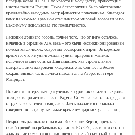
площадь более 100 га, а по красоте и могуществу превосходил
многие полисы Греции. Такое благополучие было обусловлено
чрезвычайно выгодным географическим положением, благодаря
чему на какое-то время он стал центром мировой торговли и по
максимуму использовал это преимущество.
Раскопки древнего города, точнее того, что от него осталось,
начались в середине XIX века – это были несанкционированные
поиски мифических сокровищ боспорских царей. За короткое
время то, что не уничтожили гунны, природа и жители,
использовавшие остатки
Пантикапея,
как строительный
материал, ликвидировали кладоискатели. Сейчас наиболее
сохранившаяся часть полиса находится на Агоре, или горе
Митридат.
Но самым интересным для ученых и туристов остается некрополь
этой достопримечательности
Керчи
. Он менее всего пострадал и
от рук завоевателей и вандалов. Здесь находится несколько
совершенно нетронутых, даже временем царских усыпальниц.
Некрополь расположен на южной окраине
Керчи
, представлен
целой грядой погребальных курганов Юз-Оба, состоит из сотни
холмов, где покоятся останки представителей скифской знати и