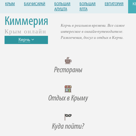
КРЫМ
БАХЧИСАРАЙ
БОЛЬШАЯ
БОЛЬШАЯ
ЕВПАТОРИЯ
К
АЛУШТА
ЯЛТА
Киммерия
Керчь в реальном времени. Все самое
Крым онлайн
интересное в онлайн-путеводителе.
Развлечения, досуг и отдых в Керчи.
Керчь
Рестораны
Отдых в Крыму
Куда пойти?