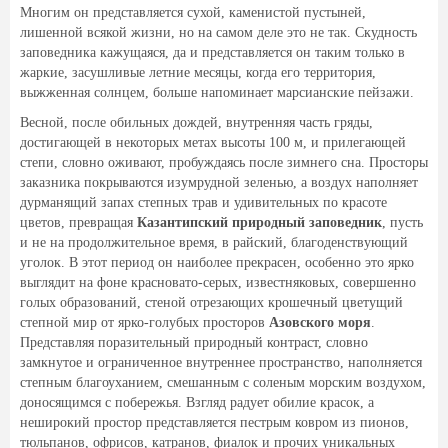
Многим он представляется сухой, каменистой пустыней,
лишенной всякой жизни, но на самом деле это не так. Скудность
заповедника кажущаяся, да и представляется он таким только в
жаркие, засушливые летние месяцы, когда его территория,
выжженная солнцем, больше напоминает марсианские пейзажи.
Весной, после обильных дождей, внутренняя часть гряды,
достигающей в некоторых метах высоты 100 м, и прилегающей
степи, словно оживают, пробуждаясь после зимнего сна. Просторы
заказника покрываются изумрудной зеленью, а воздух наполняет
дурманящий запах степных трав и удивительных по красоте
цветов, превращая
Казантипский природный заповедник
, пусть
и не на продолжительное время, в райский, благоденствующий
уголок. В этот период он наиболее прекрасен, особенно это ярко
выглядит на фоне красновато-серых, известняковых, совершенно
голых образований, стеной отрезающих крошечный цветущий
степной мир от ярко-голубых просторов
Азовского моря
.
Представляя поразительный природный контраст, словно
замкнутое и ограниченное внутреннее пространство, наполняется
степным благоуханием, смешанным с соленым морским воздухом,
доносящимся с побережья. Взгляд радует обилие красок, а
неширокий простор представляется пестрым ковром из пионов,
тюльпанов, офрисов, катранов, фиалок и прочих уникальных