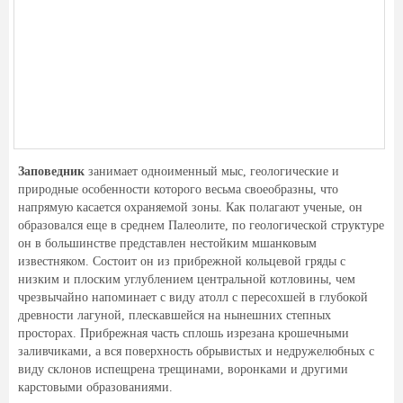
Заповедник
занимает одноименный мыс, геологические и
природные особенности которого весьма своеобразны, что
напрямую касается охраняемой зоны. Как полагают ученые, он
образовался еще в среднем Палеолите, по геологической структуре
он в большинстве представлен нестойким мшанковым
известняком. Состоит он из прибрежной кольцевой гряды с
низким и плоским углублением центральной котловины, чем
чрезвычайно напоминает с виду атолл с пересохшей в глубокой
древности лагуной, плескавшейся на нынешних степных
просторах. Прибрежная часть сплошь изрезана крошечными
заливчиками, а вся поверхность обрывистых и недружелюбных с
виду склонов испещрена трещинами, воронками и другими
карстовыми образованиями.