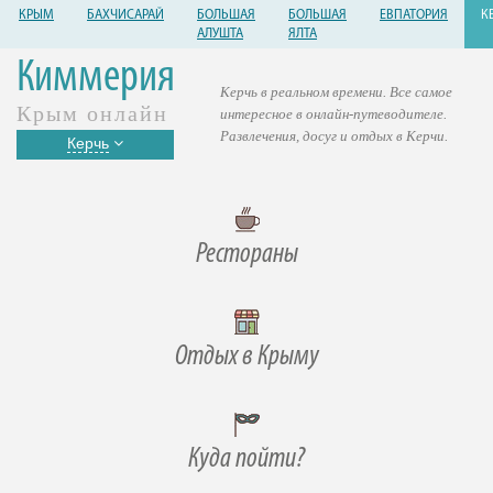
КРЫМ
БАХЧИСАРАЙ
БОЛЬШАЯ
БОЛЬШАЯ
ЕВПАТОРИЯ
К
АЛУШТА
ЯЛТА
Киммерия
Керчь в реальном времени. Все самое
Крым онлайн
интересное в онлайн-путеводителе.
Развлечения, досуг и отдых в Керчи.
Керчь
Рестораны
Отдых в Крыму
Куда пойти?