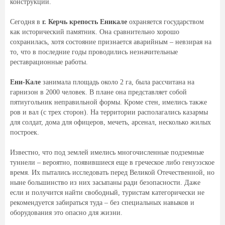
конструкций.
Сегодня в
г. Керчь
крепость Еникале
охраняется государством
как исторический памятник. Она сравнительно хорошо
сохранилась, хотя состояние признается аварийным – невзирая на
то, что в последние годы проводились незначительные
реставрационные работы.
Ени-Кале
занимала площадь около 2 га, была рассчитана на
гарнизон в 2000 человек. В плане она представляет собой
пятиугольник неправильной формы. Кроме стен, имелись также
ров и вал (с трех сторон). На территории располагались казармы
для солдат, дома для офицеров, мечеть, арсенал, несколько жилых
построек.
Известно, что под землей имелись многочисленные подземные
туннели – вероятно, появившиеся еще в греческое либо генуэзское
время. Их пытались исследовать перед Великой Отечественной, но
ныне большинство из них засыпаны ради безопасности. Даже
если и получится найти свободный, туристам категорически не
рекомендуется забираться туда – без специальных навыков и
оборудования это опасно для жизни.