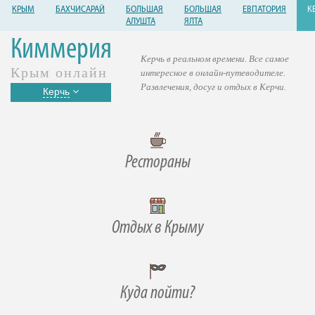
КРЫМ
БАХЧИСАРАЙ
БОЛЬШАЯ
БОЛЬШАЯ
ЕВПАТОРИЯ
К
АЛУШТА
ЯЛТА
Киммерия
Керчь в реальном времени. Все самое
Крым онлайн
интересное в онлайн-путеводителе.
Развлечения, досуг и отдых в Керчи.
Керчь
Рестораны
Отдых в Крыму
Куда пойти?