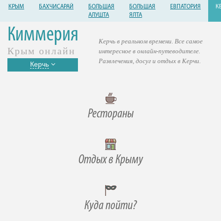
КРЫМ
БАХЧИСАРАЙ
БОЛЬШАЯ
БОЛЬШАЯ
ЕВПАТОРИЯ
К
АЛУШТА
ЯЛТА
Киммерия
Керчь в реальном времени. Все самое
Крым онлайн
интересное в онлайн-путеводителе.
Развлечения, досуг и отдых в Керчи.
Керчь
Рестораны
Отдых в Крыму
Куда пойти?