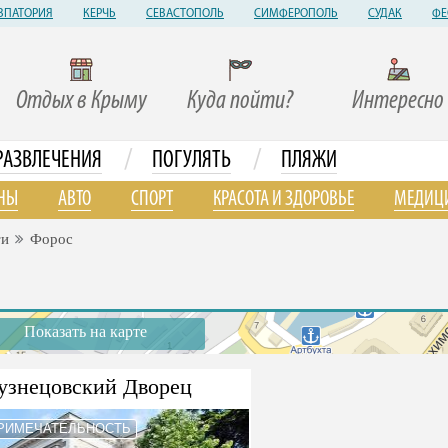
ВПАТОРИЯ
КЕРЧЬ
СЕВАСТОПОЛЬ
СИМФЕРОПОЛЬ
СУДАК
ФЕ
Отдых в Крыму
Куда пойти?
Интересно
/
/
РАЗВЛЕЧЕНИЯ
ПОГУЛЯТЬ
ПЛЯЖИ
НЫ
АВТО
СПОРТ
КРАСОТА И ЗДОРОВЬЕ
МЕДИЦ
ти
Форос
Показать на карте
узнецовский Дворец
РИМЕЧАТЕЛЬНОСТЬ