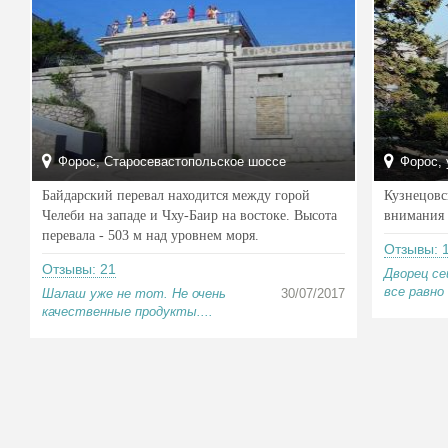
Форос, Старосевастопольское шоссе
Форос, 
Байдарский перевал находится между горой
Кузнецовс
Челеби на западе и Чху-Баир на востоке. Высота
внимания 
перевала - 503 м над уровнем моря.
Отзывы: 
Отзывы: 21
Дворец се
все равно
Шалаш уже не тот. Не очень
30/07/2017
качественные продукты....