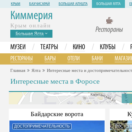
КРЫМ
БАХЧИСАРАЙ
БОЛЬШАЯ АЛУШТА
БОЛЬШАЯ ЯЛТА
Е
Киммерия
Крым онлайн
Рестораны
Большая Ялта
/
/
/
/
МУЗЕИ
ТЕАТРЫ
КИНО
КЛУБЫ
РЕСТОРАНЫ
БАРЫ
ОТЕЛИ
БАНИ
МАГАЗИ
Главная
Ялта
Интересные места и достопримечательнос
Интересные места в Форосе
Байдарские ворота
К
ДОСТОПРИМЕЧАТЕЛЬНОСТЬ
ДОСТОП