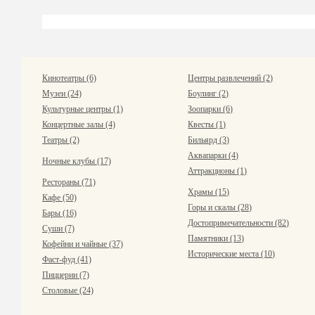
Кинотеатры (6)
Центры развлечений (2)
Музеи (24)
Боулинг (2)
Культурные центры (1)
Зоопарки (6)
Концертные залы (4)
Квесты (1)
Театры (2)
Бильярд (3)
Аквапарки (4)
Ночные клубы (17)
Аттракционы (1)
Рестораны (71)
Храмы (15)
Кафе (50)
Горы и скалы (28)
Бары (16)
Достопримечательности (82)
Суши (7)
Памятники (13)
Кофейни и чайные (37)
Исторические места (10)
Фаст-фуд (41)
Пиццерии (7)
Столовые (24)