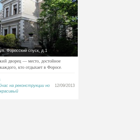
ул. Форосский спуск, д.1
кий дворец — место, достойное
каждого, кто отдыхает в Форосе.
1
йчас на реконструкции но
12/09/2013
 красивый