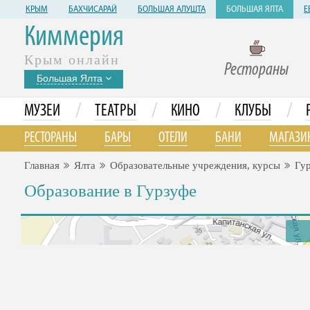
КРЫМ
БАХЧИСАРАЙ
БОЛЬШАЯ АЛУШТА
БОЛЬШАЯ ЯЛТА
Е
Киммерия
Крым онлайн
Рестораны
Большая Ялта
/
/
/
/
МУЗЕИ
ТЕАТРЫ
КИНО
КЛУБЫ
РЕСТОРАНЫ
БАРЫ
ОТЕЛИ
БАНИ
МАГАЗИ
Главная
Ялта
Образовательные учреждения, курсы
Гу
Образование в Гурзуфе