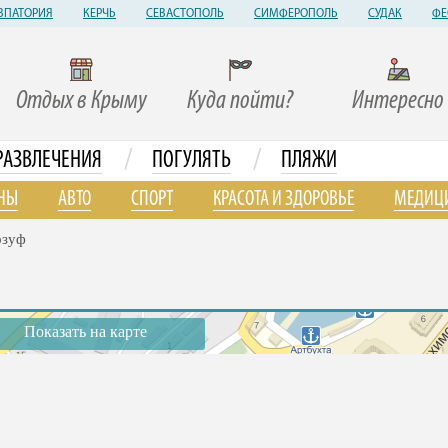
ВПАТОРИЯ
КЕРЧЬ
СЕВАСТОПОЛЬ
СИМФЕРОПОЛЬ
СУДАК
ФЕ
Отдых в Крыму
Куда пойти?
Интересно
/
/
РАЗВЛЕЧЕНИЯ
ПОГУЛЯТЬ
ПЛЯЖИ
НЫ
АВТО
СПОРТ
КРАСОТА И ЗДОРОВЬЕ
МЕДИЦ
рзуф
Показать на карте