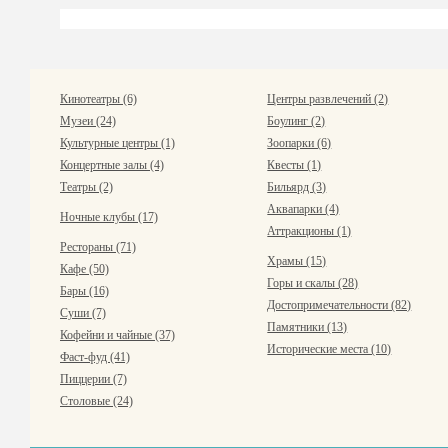
Кинотеатры (6)
Центры развлечений (2)
Музеи (24)
Боулинг (2)
Культурные центры (1)
Зоопарки (6)
Концертные залы (4)
Квесты (1)
Театры (2)
Бильярд (3)
Аквапарки (4)
Ночные клубы (17)
Аттракционы (1)
Рестораны (71)
Храмы (15)
Кафе (50)
Горы и скалы (28)
Бары (16)
Достопримечательности (82)
Суши (7)
Памятники (13)
Кофейни и чайные (37)
Исторические места (10)
Фаст-фуд (41)
Пиццерии (7)
Столовые (24)