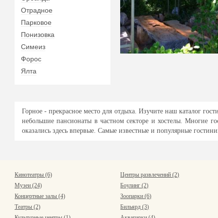
Отрадное
Парковое
Понизовка
Симеиз
Форос
Ялта
Горное - прекрасное место для отдыха. Изучите наш каталог го
небольшие пансионаты в частном секторе и хостелы. Многие го
оказались здесь впервые. Самые известные и популярные гостини
Кинотеатры (6)
Центры развлечений (2)
Музеи (24)
Боулинг (2)
Концертные залы (4)
Зоопарки (6)
Театры (2)
Бильярд (3)
Культурные центры (1)
Аквапарки (4)