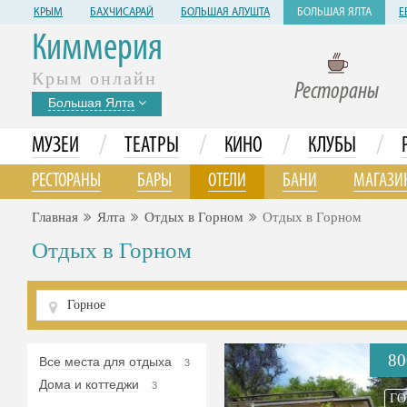
КРЫМ
БАХЧИСАРАЙ
БОЛЬШАЯ АЛУШТА
БОЛЬШАЯ ЯЛТА
Е
Киммерия
Крым онлайн
Рестораны
Большая Ялта
/
/
/
/
МУЗЕИ
ТЕАТРЫ
КИНО
КЛУБЫ
РЕСТОРАНЫ
БАРЫ
ОТЕЛИ
БАНИ
МАГАЗИ
Главная
Ялта
Отдых в Горном
Отдых в Горном
Отдых в Горном
80
Все места для отдыха
3
Дома и коттеджи
3
ГО