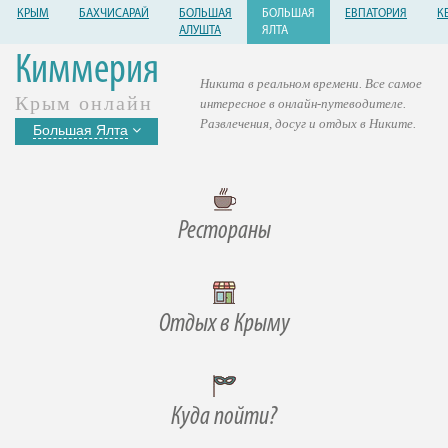
КРЫМ
БАХЧИСАРАЙ
БОЛЬШАЯ
БОЛЬШАЯ
ЕВПАТОРИЯ
К
АЛУШТА
ЯЛТА
Киммерия
Никита в реальном времени. Все самое
Крым онлайн
интересное в онлайн-путеводителе.
Развлечения, досуг и отдых в Никите.
Большая Ялта
Рестораны
Отдых в Крыму
Куда пойти?