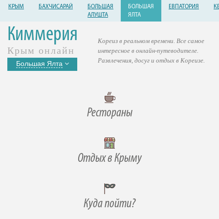
КРЫМ
БАХЧИСАРАЙ
БОЛЬШАЯ
БОЛЬШАЯ
ЕВПАТОРИЯ
К
АЛУШТА
ЯЛТА
Киммерия
Кореиз в реальном времени. Все самое
Крым онлайн
интересное в онлайн-путеводителе.
Развлечения, досуг и отдых в Кореизе.
Большая Ялта
Рестораны
Отдых в Крыму
Куда пойти?