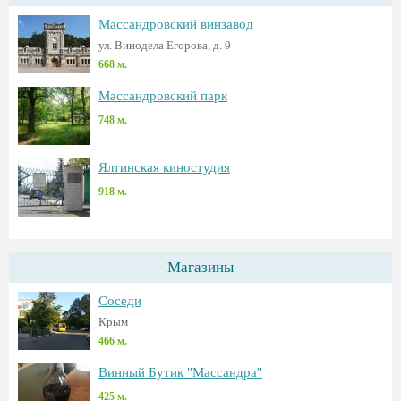
Массандровский винзавод
ул. Винодела Егорова, д. 9
668 м.
Массандровский парк
748 м.
Ялтинская киностудия
918 м.
Магазины
Соседи
Крым
466 м.
Винный Бутик "Массандра"
425 м.