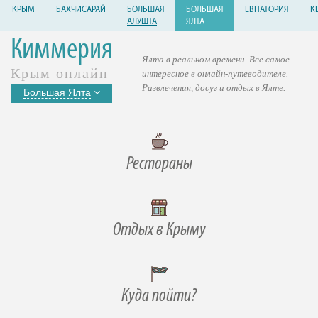
КРЫМ
БАХЧИСАРАЙ
БОЛЬШАЯ
БОЛЬШАЯ
ЕВПАТОРИЯ
К
АЛУШТА
ЯЛТА
Киммерия
Ялта в реальном времени. Все самое
Крым онлайн
интересное в онлайн-путеводителе.
Развлечения, досуг и отдых в Ялте.
Большая Ялта
Рестораны
Отдых в Крыму
Куда пойти?