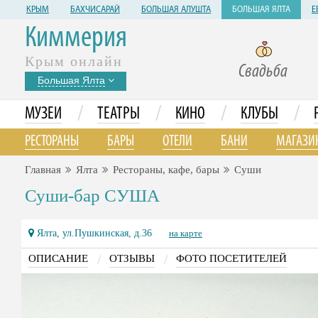
КРЫМ
БАХЧИСАРАЙ
БОЛЬШАЯ АЛУШТА
БОЛЬШАЯ ЯЛТА
Е
Киммерия
Крым онлайн
Свадьба
Большая Ялта
/
/
/
/
МУЗЕИ
ТЕАТРЫ
КИНО
КЛУБЫ
РЕСТОРАНЫ
БАРЫ
ОТЕЛИ
БАНИ
МАГАЗИ
Главная
Ялта
Рестораны, кафе, бары
Суши
Суши-бар СУША
Ялта, ул.Пушкинская, д.36
на карте
/
/
ОПИСАНИЕ
ОТЗЫВЫ
ФОТО ПОСЕТИТЕЛЕЙ