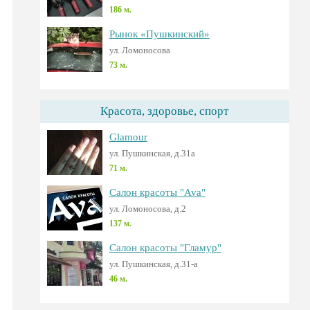
186 м.
Рынок «Пушкинский»
ул. Ломоносова
73 м.
Красота, здоровье, спорт
Glamour
ул. Пушкинская, д.31а
71 м.
Салон красоты "Ava"
ул. Ломоносова, д.2
137 м.
Салон красоты "Гламур"
ул. Пушкинская, д.31-а
46 м.