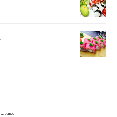
е
е-хорошее