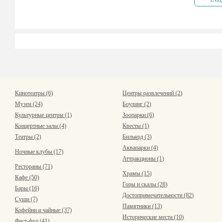
Кинотеатры (6)
Центры развлечений (2)
Музеи (24)
Боулинг (2)
Культурные центры (1)
Зоопарки (6)
Концертные залы (4)
Квесты (1)
Театры (2)
Бильярд (3)
Аквапарки (4)
Ночные клубы (17)
Аттракционы (1)
Рестораны (71)
Храмы (15)
Кафе (50)
Горы и скалы (28)
Бары (16)
Достопримечательности (82)
Суши (7)
Памятники (13)
Кофейни и чайные (37)
Исторические места (10)
Фаст-фуд (41)