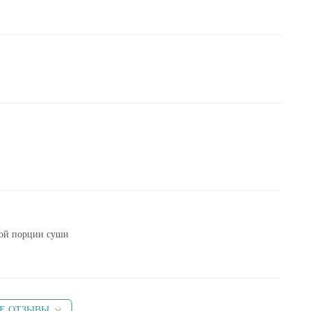
ной порции суши
Е ОТЗЫВЫ