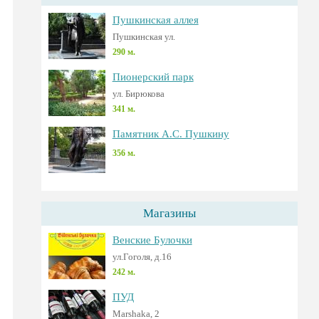
Пушкинская аллея
Пушкинская ул.
290 м.
Пионерский парк
ул. Бирюкова
341 м.
Памятник А.С. Пушкину
356 м.
Магазины
Венские Булочки
ул.Гоголя, д.16
242 м.
ПУД
Marshaka, 2