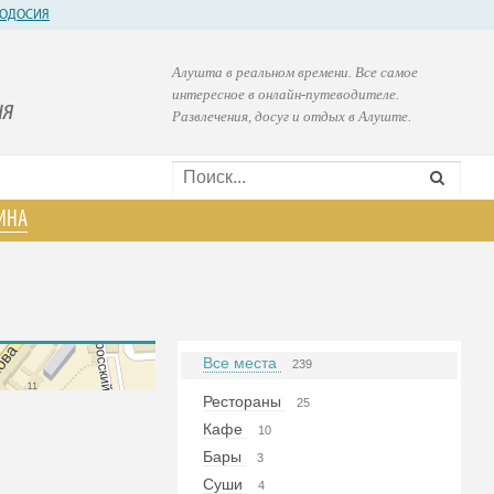
ОДОСИЯ
Алушта в реальном времени. Все самое
интересное в онлайн-путеводителе.
ия
Развлечения, досуг и отдых в Алуште.
ИНА
Все места
239
Рестораны
25
Кафе
10
Бары
3
Суши
4