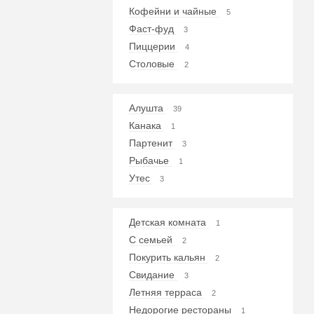
Кофейни и чайные
5
Фаст-фуд
3
Пиццерии
4
Столовые
2
Алушта
39
Канака
1
Партенит
3
Рыбачье
1
Утес
3
Детская комната
1
С семьей
2
Покурить кальян
2
Свидание
3
Летняя терраса
2
Недорогие рестораны
1