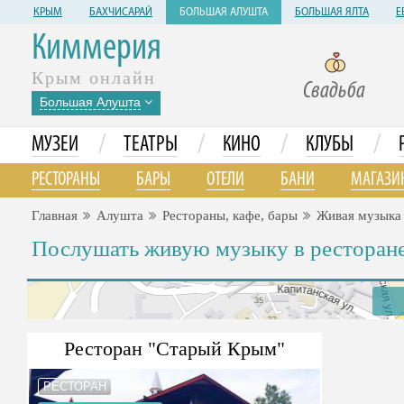
КРЫМ
БАХЧИСАРАЙ
БОЛЬШАЯ АЛУШТА
БОЛЬШАЯ ЯЛТА
Е
Киммерия
Крым онлайн
Свадьба
Большая Алушта
/
/
/
/
МУЗЕИ
ТЕАТРЫ
КИНО
КЛУБЫ
РЕСТОРАНЫ
БАРЫ
ОТЕЛИ
БАНИ
МАГАЗИ
Главная
Алушта
Рестораны, кафе, бары
Живая музыка
Послушать живую музыку в ресторане,
Ресторан "Старый Крым"
РЕСТОРАН