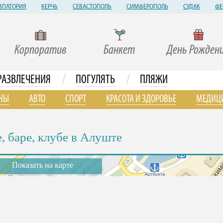
ВПАТОРИЯ
КЕРЧЬ
СЕВАСТОПОЛЬ
СИМФЕРОПОЛЬ
СУДАК
ФЕ
Корпоратив
Банкет
День Рожден
/
/
РАЗВЛЕЧЕНИЯ
ПОГУЛЯТЬ
ПЛЯЖИ
НЫ
АВТО
СПОРТ
КРАСОТА И ЗДОРОВЬЕ
МЕДИЦ
 баре, клубе в Алуште
Показать на карте