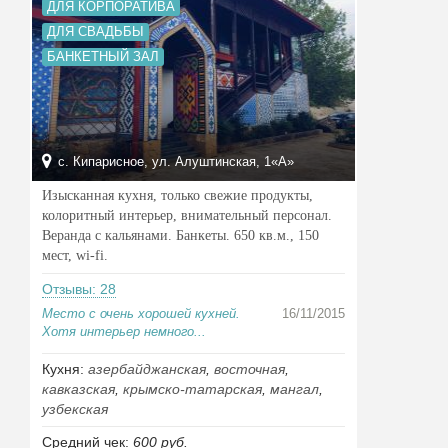
ДЛЯ КОРПОРАТИВА
ДЛЯ СВАДЬБЫ
БАНКЕТНЫЙ ЗАЛ
с. Кипарисное, ул. Алуштинская, 1«А»
Изысканная кухня, только свежие продукты,
колоритный интерьер, внимательный персонал.
Веранда с кальянами. Банкеты. 650 кв.м., 150
мест, wi-fi.
Отзывы: 28
Место с очень хорошей кухней.
16/11/2015
Хотя интерьер немного...
Кухня:
азербайджанская
,
восточная
,
кавказская
,
крымско-татарская
,
мангал
,
узбекская
Средний чек:
600 руб.