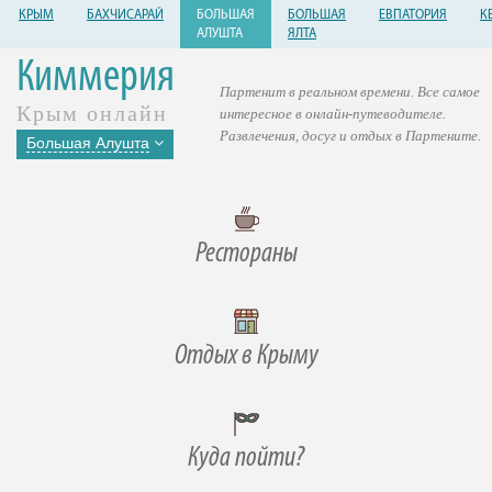
КРЫМ
БАХЧИСАРАЙ
БОЛЬШАЯ
БОЛЬШАЯ
ЕВПАТОРИЯ
К
АЛУШТА
ЯЛТА
Киммерия
Партенит в реальном времени. Все самое
Крым онлайн
интересное в онлайн-путеводителе.
Развлечения, досуг и отдых в Партените.
Большая Алушта
Рестораны
Отдых в Крыму
Куда пойти?