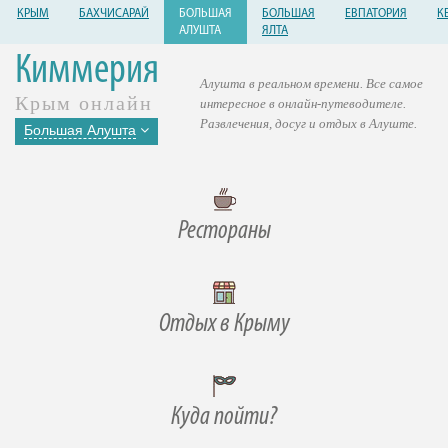
КРЫМ
БАХЧИСАРАЙ
БОЛЬШАЯ
БОЛЬШАЯ
ЕВПАТОРИЯ
К
АЛУШТА
ЯЛТА
Киммерия
Алушта в реальном времени. Все самое
Крым онлайн
интересное в онлайн-путеводителе.
Развлечения, досуг и отдых в Алуште.
Большая Алушта
Рестораны
Отдых в Крыму
Куда пойти?