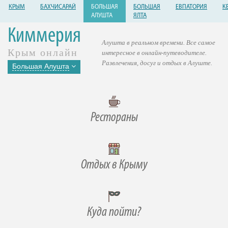
КРЫМ
БАХЧИСАРАЙ
БОЛЬШАЯ
БОЛЬШАЯ
ЕВПАТОРИЯ
К
АЛУШТА
ЯЛТА
Киммерия
Алушта в реальном времени. Все самое
Крым онлайн
интересное в онлайн-путеводителе.
Развлечения, досуг и отдых в Алуште.
Большая Алушта
Рестораны
Отдых в Крыму
Куда пойти?