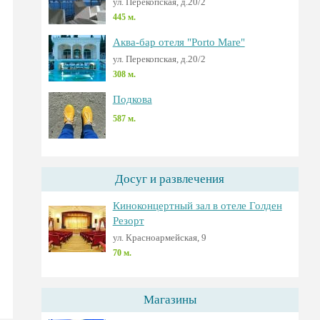
ул. Перекопская, д.20/2
445 м.
Аква-бар отеля "Porto Mare"
ул. Перекопская, д.20/2
308 м.
Подкова
587 м.
Досуг и развлечения
Киноконцертный зал в отеле Голден
Резорт
ул. Красноармейская, 9
70 м.
Магазины