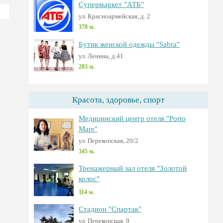
Супермаркет "АТБ"
ул. Красноармейская, д. 2
378 м.
Бутик женской одежды "Sabra"
ул. Ленина, д.41
283 м.
Красота, здоровье, спорт
Медицинский центр отеля "Porto
Mare"
ул. Перекопская, 20/2
345 м.
Тренажерный зал отеля "Золотой
колос"
114 м.
Стадион "Спартак"
ул. Перекопская, 9