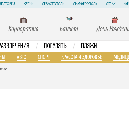
ВПАТОРИЯ
КЕРЧЬ
СЕВАСТОПОЛЬ
СИМФЕРОПОЛЬ
СУДАК
ФЕ
Корпоратив
Банкет
День Рожден
/
/
РАЗВЛЕЧЕНИЯ
ПОГУЛЯТЬ
ПЛЯЖИ
НЫ
АВТО
СПОРТ
КРАСОТА И ЗДОРОВЬЕ
МЕДИЦ
йные