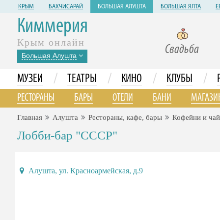
КРЫМ
БАХЧИСАРАЙ
БОЛЬШАЯ АЛУШТА
БОЛЬШАЯ ЯЛТА
Е
Киммерия
Крым онлайн
Свадьба
Большая Алушта
/
/
/
/
МУЗЕИ
ТЕАТРЫ
КИНО
КЛУБЫ
РЕСТОРАНЫ
БАРЫ
ОТЕЛИ
БАНИ
МАГАЗИ
Главная
Алушта
Рестораны, кафе, бары
Кофейни и ча
Лобби-бар "СССР"
Алушта, ул. Красноармейская, д.9